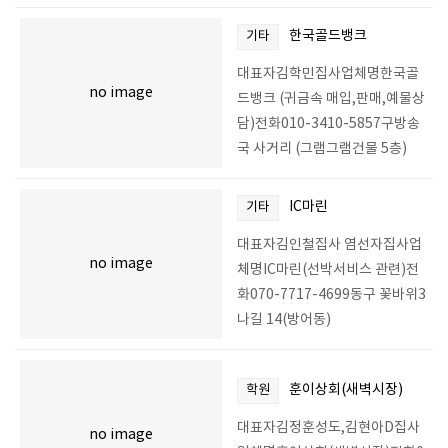
한국골드뱅크
기타
대표자김학민집사업체명한국골
no image
드뱅크 (귀금속 매입,판매,예물상
담)전화010-3410-5857구방송
국 사거리 (그램그램건물 5층)
IC마린
기타
대표자김인철집사 염선자집사업
no image
체명IC마린(선박서비스 관련)전
화070-7717-4699동구 꽃바위3
나길 14(방어동)
훈이상회(새벽시장)
학원
대표자김정훈성도,김현아D집사
no image