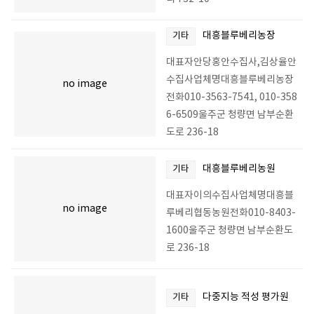
대흥블루베리농장
기타
대표자안당홍안수집사,김상율안
수집사업체명대흥블루베리농장
no image
전화010-3563-7541, 010-358
6-6509울주군 청량면 남부순환
도로 236-18
대흥블루베리농원
기타
대표자이의수집사업체명대흥블
no image
루베리협동농원전화010-8403-
1600울주군 청량면 남부순환도
로 236-18
다중지능 적성 평가원
기타