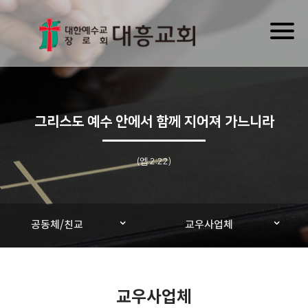
Toggl
naviga
그리스도 예수 안에서 함께 지어져 가느니라
(엡 2:22)
공동체/친교
교우사업체
교우사업체