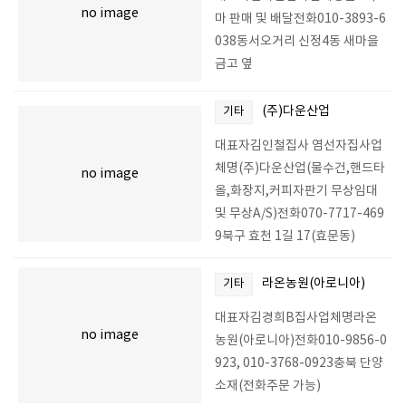
no image
마 판매 및 배달전화010-3893-6
038동서오거리 신정4동 새마을
금고 옆
(주)다운산업
기타
대표자김인철집사 염선자집사업
체명(주)다운산업(물수건,핸드타
no image
올,화장지,커피자판기 무상임대
및 무상A/S)전화070-7717-469
9북구 효천 1길 17(효문동)
라온농원(아로니아)
기타
대표자김경희B집사업체명라온
no image
농원(아로니아)전화010-9856-0
923, 010-3768-0923충북 단양
소재(전화주문 가능)