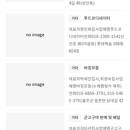
4길 49(성안동)
푸드코디네이터
기타
대표자정진화집사업체명푸드코
no image
디네이터전화010-2300-1542신
선로 46(야음동) 롯데캐슬 208동
804호
버킹모함
기타
대표자박세진집사,최경숙집사업
no image
체명버킹모함(수제캠핑카 제작)
전화010-6856-3791, 010-546
5-3791울주군 웅촌면 상대길 42
군고구마 판매 및 배달
기타
대표자김타관집사업체명군고구