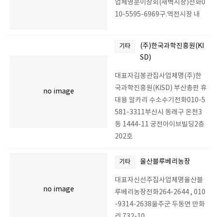
업체명훈이상회(새벽시장)전화0
10-5595-6969구.역전시장 내
(주)한국과학진흥원(KI
기타
SD)
대표자김봉관집사업체명(주)한
국과학진흥원(KISD) 부산총판 휴
no image
대용 알카리 수소수기전화010-5
581-3311부산시 동래구 온천3
동 1444-11 궁전아이브빌딩2층
202호
울산블루베리농장
기타
대표자신선주집사업체명울산블
no image
루베리농장전화264-2644 , 010
-9314-2638울주군 두동면 만화
리 732-10