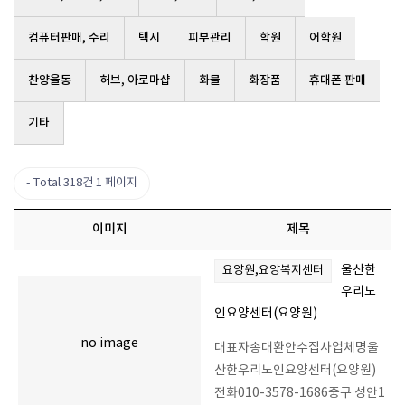
컴퓨터판매, 수리
택시
피부관리
학원
어학원
찬양율동
허브, 아로마샵
화물
화장품
휴대폰 판매
기타
Total 318건
1 페이지
이미지
제목
울산한
요양원,요양복지센터
우리노
인요양센터(요양원)
no image
대표자송대환안수집사업체명울
산한우리노인요양센터(요양원)
전화010-3578-1686중구 성안1