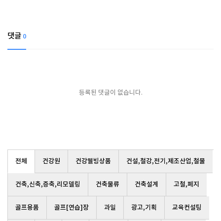
댓글
0
등록된 댓글이 없습니다.
전체
건강원
건강웰빙상품
건설,철강,전기,제조산업,철물
건축,신축,증축,리모델링
건축물류
건축설계
고철,폐지
골프용품
골프[연습]장
과일
광고,기획
교육컨설팅