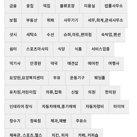
금융
꽃집
떡집
물류포장
미용실
법률사무소
보험
부동산
뷔페
사무기기
세무,회계,관세사무소
샷시
세탁소
수선
슈퍼,마트,편의점
숙박업,펜션
쉼터
스포츠마사지
식당
식품
서비스업종
악기사
안경원
약국
애견샵
에어컨
여행사
요양원,요양복지센터
우유
운동기구
웨딩홀
유치원,어린이집
의류,잡화
신발
의원
한의원
인테리어 장식
자동차매매,중기매매
자동차정비
타이어
정수기
정육점
제과,제빵
주유소
체육관, 스포츠,헬스
치킨, 피자
카페, 커피숍