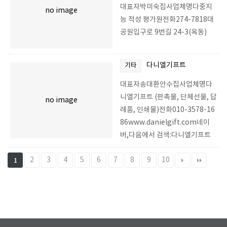
대표자박미숙집사업체명다중지
no image
능 적성 평가원전화274-7818대
공원입구로 9번길 24-3(옥동)
다니엘기프트
기타
대표자송대환안수집사업체명다
니엘기프트 (판촉물, 단체선물, 답
no image
례품, 인쇄물)전화010-3578-16
86www.danielgift.com네이
버,다음에서 검색:다니엘기프트
2
3
4
5
6
7
8
9
10
1