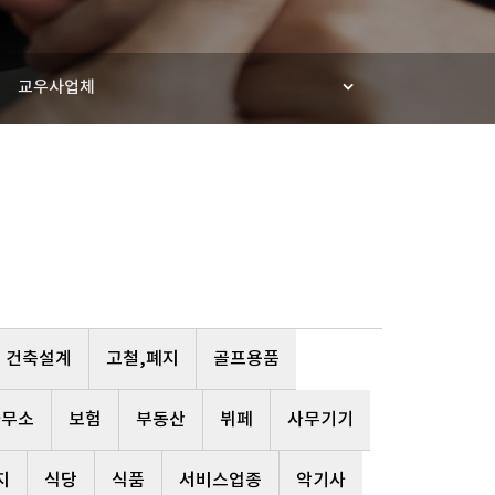
교우사업체
건축설계
고철,폐지
골프용품
사무소
보험
부동산
뷔페
사무기기
지
식당
식품
서비스업종
악기사