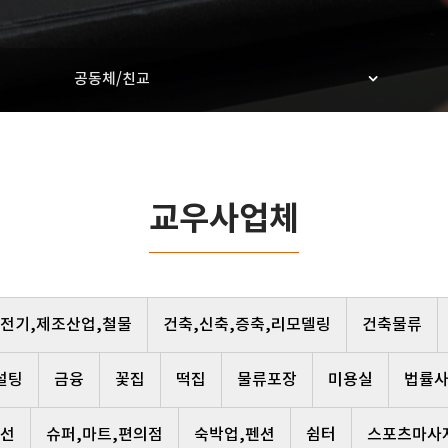
공동체/친교
교우사업체
,전기,제조산업,철물
건축,신축,증축,리모델링
건축물류
설팅
금융
꽃집
떡집
물류포장
미용실
법률
선
슈퍼,마트,편의점
숙박업,펜션
쉼터
스포츠마사