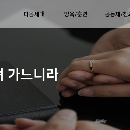
다음세대
양육/훈련
공동체/친
져 가느니라