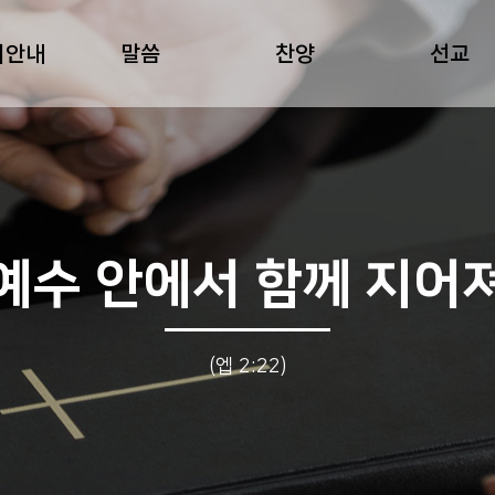
회안내
말씀
찬양
선교
예수 안에서 함께 지어
(엡 2:22)