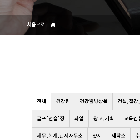
처음으로
전체
건강원
건강웰빙상품
건설,철강
골프[연습]장
과일
광고,기획
교육컨
세무,회계,관세사무소
샷시
세탁소
수