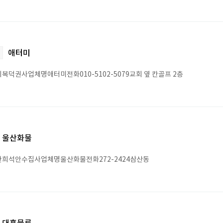
애터미
복덕권사업체명애터미전화010-5102-5079교회 옆 칸골프 2층
울산화물
희석안수집사업체명울산화물전화272-2424삼산동