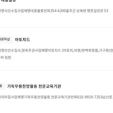
대흥물류
영식안수집사업체명대흥물류전화254-6200울주군 상북면 명촌길천로 53
 아로마샵
아토치드
영진안수집사,정옥주권사업체명아토치드 (아토피,비염/편백화장품,가구류)전화293-416
S슈퍼 뒷편
동
기독무용찬양율동 전문교육기관
미라집사업체명기독무용찬양율동 전문교육기관전화010-9919-7253남산로 