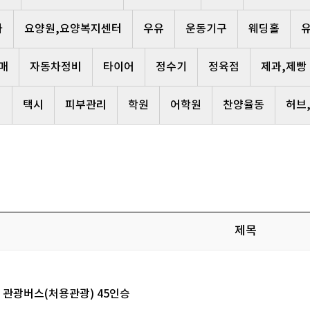
사
요양원,요양복지센터
우유
운동기구
웨딩홀
매
자동차정비
타이어
정수기
정육점
제과,제빵
리
택시
피부관리
학원
어학원
찬양율동
허브
제목
관광버스(처용관광) 45인승