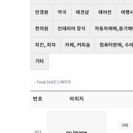
안경원
약국
애견샵
에어컨
여행
한의원
인테리어 장식
자동차매매,중기매
치킨, 피자
카페, 커피숍
컴퓨터판매, 수
기타
Total 318건
2 페이지
번호
이미지
기타
303
no image