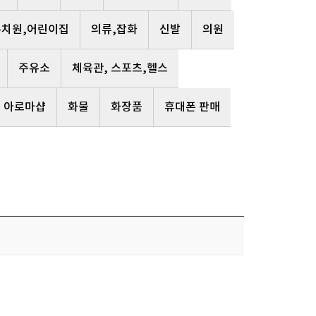
유치원,어린이집
의류,잡화
신발
의원
주유소
체육관, 스포츠,헬스
, 아로마샵
화물
화장품
휴대폰 판매