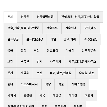
전체
건강원
건강웰빙상품
건설,철강,전기,제조산업,철물
건축,신축,증축,리모델링
건축물류
건축설계
고철,폐지
골프용품
골프[연습]장
과일
광고,기획
교육컨설팅
금융
꽃집
떡집
물류포장
미용실
법률사무소
보험
부동산
뷔페
사무기기
세무,회계,관세사무소
샷시
세탁소
수선
슈퍼,마트,편의점
숙박업,펜션
쉼터
스포츠마사지
식당
식품
서비스업종
악기사
안경원
약국
애견샵
에어컨
여행사
요양원,요양복지센터
우유
운동기구
웨딩홀