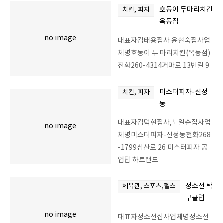
호동이 두마리치킨
치킨, 피자
옥동점
no image
대표자김태용집사 윤현숙집사업
체명호동이 두 마리치킨(옥동점)
전화260-4314거마로 13번길 9
미스터피자-신정
치킨, 피자
동
대표자김덕현집사,노일순집사업
no image
체명미스터피자-신정동전화268
-1799삼산로 26 미스터피자 공
업탑 하트랜드
정소선 탁
체육관, 스포츠,헬스
구클럽
no image
대표자정소선집사업체명정소선