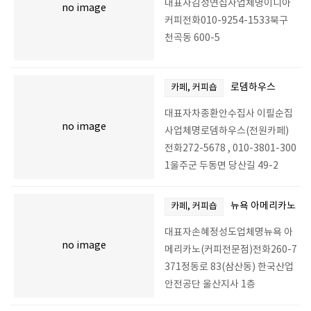
대표자김성연집사업체명이디아
no image
커피전화010-9254-1533북구
천곡동 600-5
로뎀하우스
카페, 커피숍
대표자차종환안수집사 이필순집
no image
사업체명로뎀하우스(전원카페)
전화272-5678 , 010-3801-300
1울주군 두동면 당산길 49-2
뉴욕 아메리카노
카페, 커피숍
대표자손혜정성도업체명뉴욕 아
no image
메리카노(커피전문점)전화260-7
371정동로 83(삼산동) 한국산업
안전공단 울산지사 1층