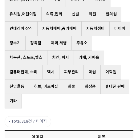
유치원,어린이집
의류,잡화
신발
의원
한의원
인테리어 장식
자동차매매,중기매매
자동차정비
타이어
정수기
정육점
제과,제빵
주유소
체육관, 스포츠,헬스
치킨, 피자
카페, 커피숍
컴퓨터판매, 수리
택시
피부관리
학원
어학원
찬양율동
허브, 아로마샵
화물
화장품
휴대폰 판매
기타
Total 318건
7 페이지
이미지
제목