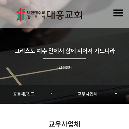
Toggl
naviga
그리스도 예수 안에서 함께 지어져 가느니라
(엡 2:22)
공동체/친교
교우사업체
교우사업체