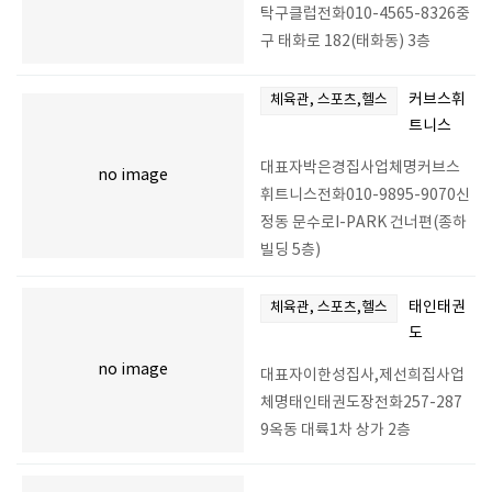
탁구클럽전화010-4565-8326중
구 태화로 182(태화동) 3층
커브스휘
체육관, 스포츠,헬스
트니스
대표자박은경집사업체명커브스
no image
휘트니스전화010-9895-9070신
정동 문수로I-PARK 건너편(종하
빌딩 5층)
태인태권
체육관, 스포츠,헬스
도
no image
대표자이한성집사,제선희집사업
체명태인태권도장전화257-287
9옥동 대륙1차 상가 2층