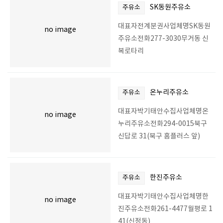
SK동원주유소
주유소
대표자전계분권사업체명SK동원
no image
주유소전화277-3030무거동 신
복로타리
온누리주유소
주유소
대표자박기태안수집사업체명온
no image
누리주유소전화294-0015북구
신답로 31(북구 홈플러스 앞)
한진주유소
주유소
대표자박기태안수집사업체명한
no image
진주유소전화261-4477월평로 1
41(신정동)