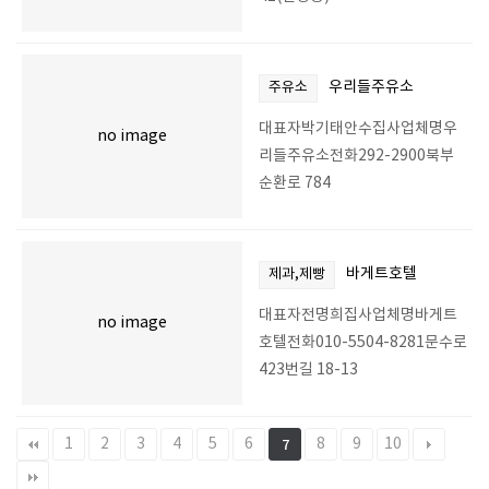
우리들주유소
주유소
대표자박기태안수집사업체명우
no image
리들주유소전화292-2900북부
순환로 784
바게트호텔
제과,제빵
대표자전명희집사업체명바게트
no image
호텔전화010-5504-8281문수로
423번길 18-13
1
2
3
4
5
6
8
9
10
7