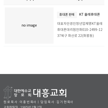
KT 올레휴대폰
휴대폰 판매
대표자안경진청년업체명KT올레
no image
휴대폰대리점전화010-2499-12
37북구 화산로 22(화봉동)
원 로 목 사 : 이 흥 빈 목사 ㅣ 담 임 목 사 : 김 기 현 목사
교회창립일 : 1965년 2월 2일