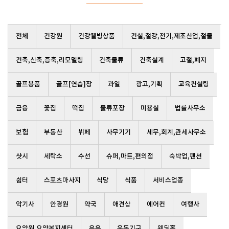
전체
건강원
건강웰빙상품
건설,철강,전기,제조산업,철물
건축,신축,증축,리모델링
건축물류
건축설계
고철,폐지
골프용품
골프[연습]장
과일
광고,기획
교육컨설팅
금융
꽃집
떡집
물류포장
미용실
법률사무소
보험
부동산
뷔페
사무기기
세무,회계,관세사무소
샷시
세탁소
수선
슈퍼,마트,편의점
숙박업,펜션
쉼터
스포츠마사지
식당
식품
서비스업종
악기사
안경원
약국
애견샵
에어컨
여행사
요양원,요양복지센터
우유
운동기구
웨딩홀