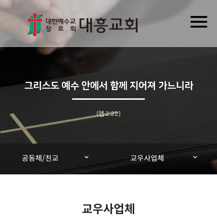
Toggl
naviga
그리스도 예수 안에서 함께 지어져 가느니라
(엡 2:22)
공동체/친교
교우사업체
교우사업체