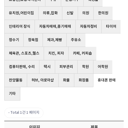
유치원,어린이집
의류,잡화
신발
의원
한의원
인테리어 장식
자동차매매,중기매매
자동차정비
타이어
정수기
정육점
제과,제빵
주유소
체육관, 스포츠,헬스
치킨, 피자
카페, 커피숍
컴퓨터판매, 수리
택시
피부관리
학원
어학원
찬양율동
허브, 아로마샵
화물
화장품
휴대폰 판매
기타
Total 1건
1 페이지
이미지
제목