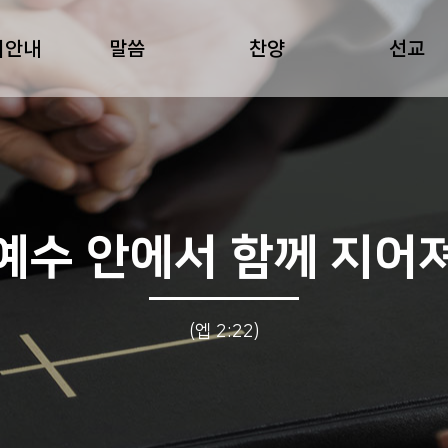
회안내
말씀
찬양
선교
예수 안에서 함께 지어
(엡 2:22)