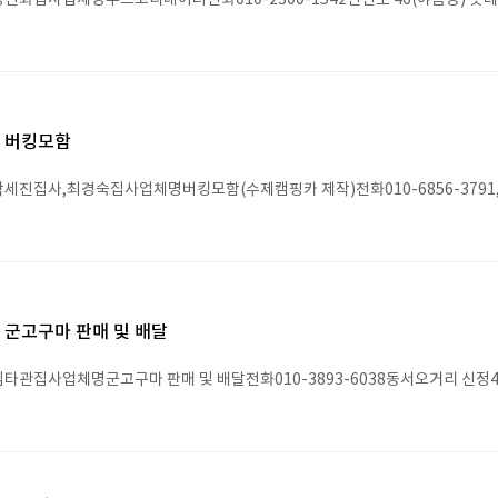
진화집사업체명푸드코디네이터전화010-2300-1542신선로 46(야음동) 롯데캐
버킹모함
세진집사,최경숙집사업체명버킹모함(수제캠핑카 제작)전화010-6856-3791, 01
군고구마 판매 및 배달
타관집사업체명군고구마 판매 및 배달전화010-3893-6038동서오거리 신정