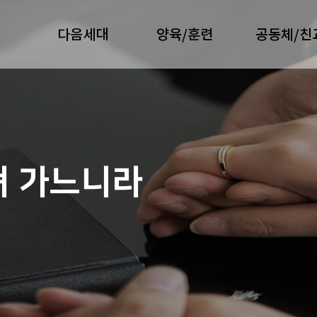
다음세대
양육/훈련
공동체/친
져 가느니라