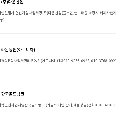
(주)다운산업
인철집사 염선자집사업체명(주)다운산업(물수건,핸드타올,화장지,커피자판기 무상임
동)
라온농원(아로니아)
경희B집사업체명라온농원(아로니아)전화010-9856-0923, 010-3768-09
한국골드뱅크
학민집사업체명한국골드뱅크 (귀금속 매입,판매,예물상담)전화010-3410-58