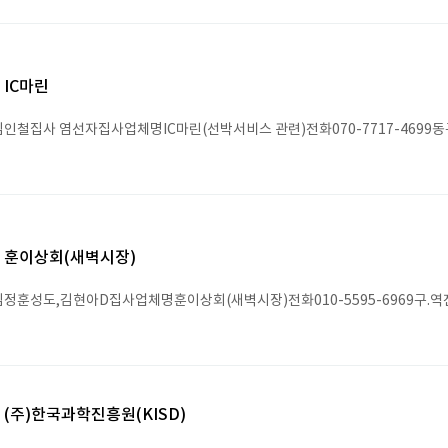
IC마린
인철집사 염선자집사업체명IC마린(선박서비스 관련)전화070-7717-4699동구
훈이상회(새벽시장)
정훈성도,김현아D집사업체명훈이상회(새벽시장)전화010-5595-6969구.역
(주)한국과학진흥원(KISD)