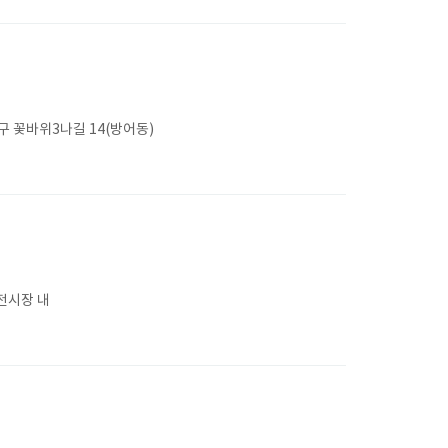
 꽃바위3나길 14(방어동)
전시장 내