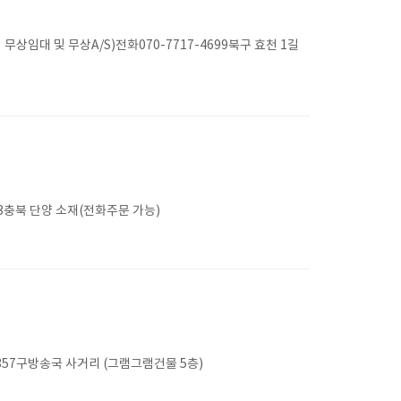
대 및 무상A/S)전화070-7717-4699북구 효천 1길
23충북 단양 소재(전화주문 가능)
57구방송국 사거리 (그램그램건물 5층)