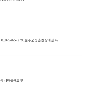
슬 208동 804호
0-5465-3791울주군 웅촌면 상대길 42
4동 새마을금고 옆