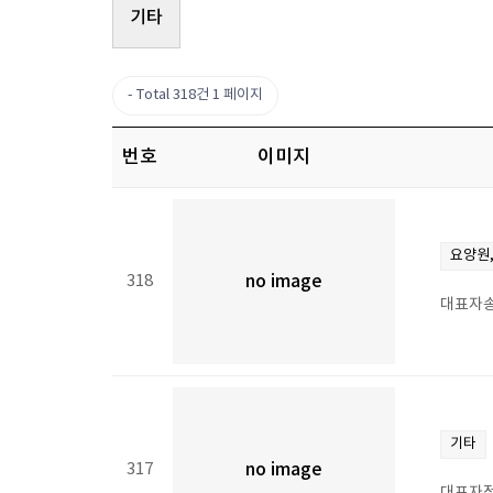
기타
Total 318건
1 페이지
번호
이미지
요양원
318
no image
대표자송
기타
317
no image