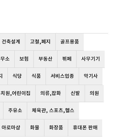
건축설계
고철,폐지
골프용품
사무소
보험
부동산
뷔페
사무기기
지
식당
식품
서비스업종
악기사
유치원,어린이집
의류,잡화
신발
의원
주유소
체육관, 스포츠,헬스
, 아로마샵
화물
화장품
휴대폰 판매