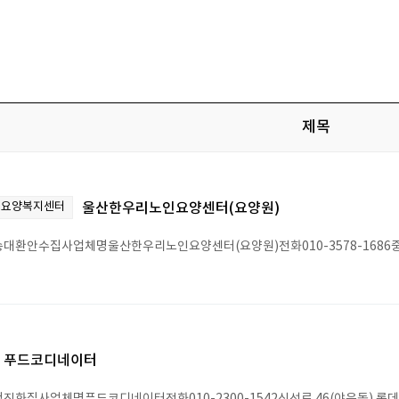
제목
,요양복지센터
울산한우리노인요양센터(요양원)
대환안수집사업체명울산한우리노인요양센터(요양원)전화010-3578-1686중구
푸드코디네이터