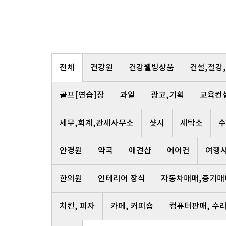
전체
건강원
건강웰빙상품
건설,철강
골프[연습]장
과일
광고,기획
교육컨
세무,회계,관세사무소
샷시
세탁소
수
안경원
약국
애견샵
에어컨
여행
한의원
인테리어 장식
자동차매매,중기매
치킨, 피자
카페, 커피숍
컴퓨터판매, 수