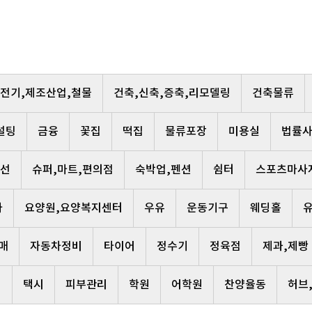
,전기,제조산업,철물
건축,신축,증축,리모델링
건축물류
설팅
금융
꽃집
떡집
물류포장
미용실
법률
선
슈퍼,마트,편의점
숙박업,펜션
쉼터
스포츠마사
사
요양원,요양복지센터
우유
운동기구
웨딩홀
매
자동차정비
타이어
정수기
정육점
제과,제빵
리
택시
피부관리
학원
어학원
찬양율동
허브