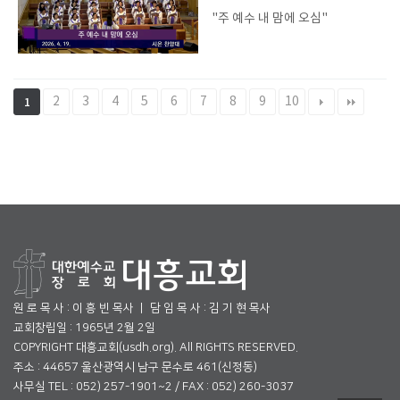
"주 예수 내 맘에 오심"
2
3
4
5
6
7
8
9
10
1
원 로 목 사 : 이 흥 빈 목사 ㅣ 담 임 목 사 : 김 기 현 목사
교회창립일 : 1965년 2월 2일
COPYRIGHT 대흥교회(usdh.org). All RIGHTS RESERVED.
주소 : 44657 울산광역시 남구 문수로 461(신정동)
사무실 TEL : 052) 257-1901~2 / FAX : 052) 260-3037