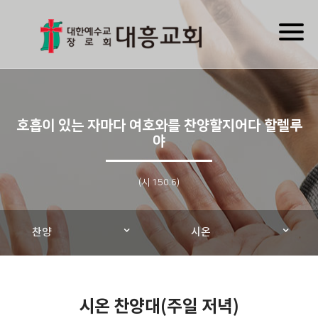
Toggl
naviga
호흡이 있는 자마다 여호와를 찬양할지어다 할렐루
야
(시 150:6)
찬양
시온
시온 찬양대(주일 저녁)