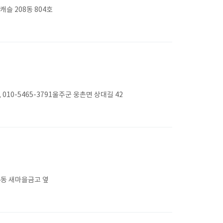
슬 208동 804호
0-5465-3791울주군 웅촌면 상대길 42
4동 새마을금고 옆