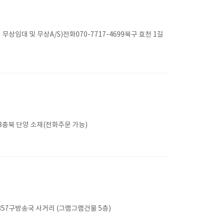
대 및 무상A/S)전화070-7717-4699북구 효천 1길
23충북 단양 소재(전화주문 가능)
57구방송국 사거리 (그램그램건물 5층)