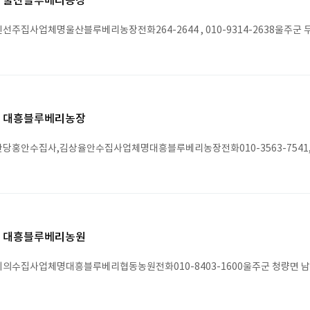
울산블루베리농장
선주집사업체명울산블루베리농장전화264-2644 , 010-9314-2638울주군 두
대흥블루베리농장
당홍안수집사,김상율안수집사업체명대흥블루베리농장전화010-3563-7541, 01
대흥블루베리농원
의수집사업체명대흥블루베리협동농원전화010-8403-1600울주군 청량면 남부