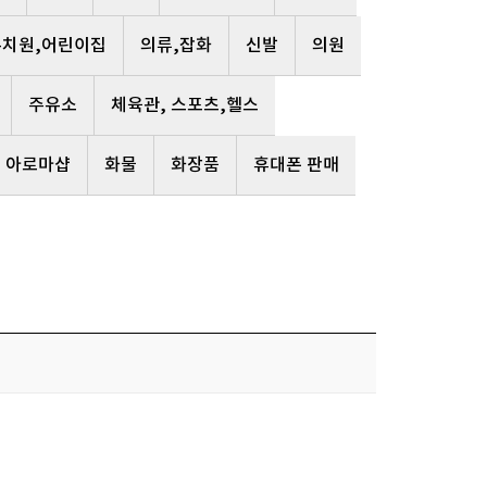
유치원,어린이집
의류,잡화
신발
의원
주유소
체육관, 스포츠,헬스
, 아로마샵
화물
화장품
휴대폰 판매