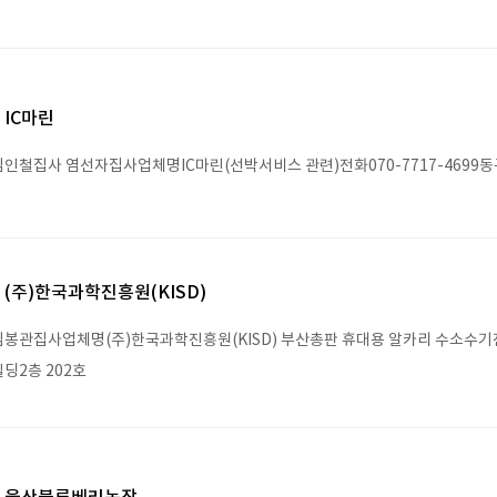
IC마린
인철집사 염선자집사업체명IC마린(선박서비스 관련)전화070-7717-4699동구
(주)한국과학진흥원(KISD)
봉관집사업체명(주)한국과학진흥원(KISD) 부산총판 휴대용 알카리 수소수기전화01
딩2층 202호