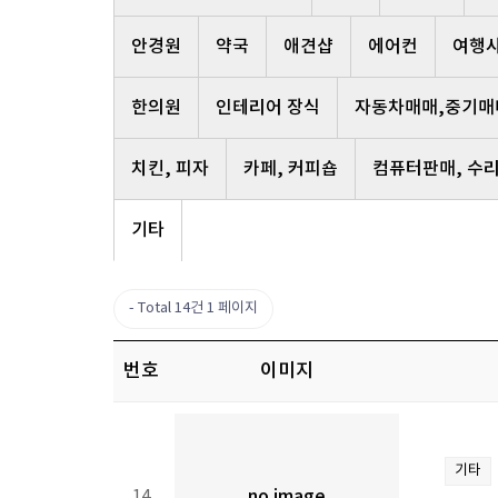
안경원
약국
애견샵
에어컨
여행
한의원
인테리어 장식
자동차매매,중기매
치킨, 피자
카페, 커피숍
컴퓨터판매, 수
기타
Total 14건
1 페이지
번호
이미지
기타
14
no image