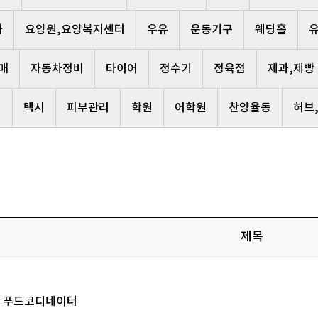
사
요양원,요양복지센터
우유
운동기구
웨딩홀
매
자동차정비
타이어
정수기
정육점
제과,제빵
리
택시
피부관리
학원
어학원
찬양율동
허브
제목
푸드코디네이터