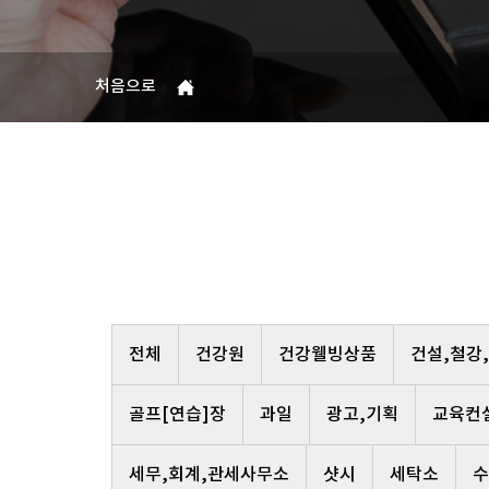
처음으로
전체
건강원
건강웰빙상품
건설,철강
골프[연습]장
과일
광고,기획
교육컨
세무,회계,관세사무소
샷시
세탁소
수