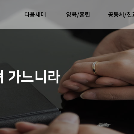
다음세대
양육/훈련
공동체/친
져 가느니라