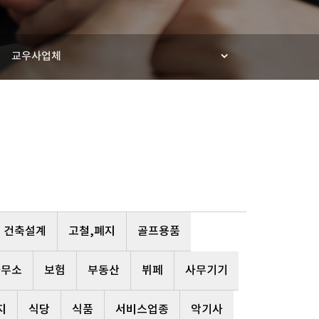
교우사업체
건축설계
고철,폐지
골프용품
사무소
보험
부동산
뷔페
사무기기
지
식당
식품
서비스업종
악기사