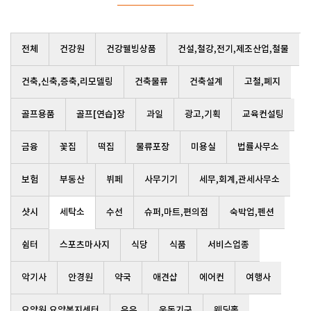
전체
건강원
건강웰빙상품
건설,철강,전기,제조산업,철물
건축,신축,증축,리모델링
건축물류
건축설계
고철,폐지
골프용품
골프[연습]장
과일
광고,기획
교육컨설팅
금융
꽃집
떡집
물류포장
미용실
법률사무소
보험
부동산
뷔페
사무기기
세무,회계,관세사무소
샷시
세탁소
수선
슈퍼,마트,편의점
숙박업,펜션
쉼터
스포츠마사지
식당
식품
서비스업종
악기사
안경원
약국
애견샵
에어컨
여행사
요양원,요양복지센터
우유
운동기구
웨딩홀