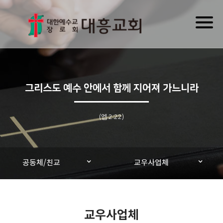
Toggl
naviga
그리스도 예수 안에서 함께 지어져 가느니라
(엡 2:22)
공동체/친교
교우사업체
교우사업체