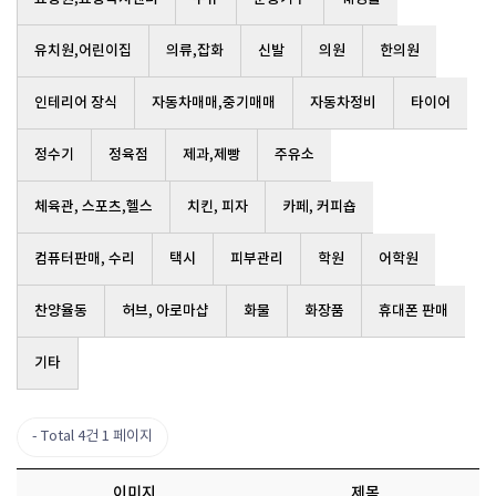
유치원,어린이집
의류,잡화
신발
의원
한의원
인테리어 장식
자동차매매,중기매매
자동차정비
타이어
정수기
정육점
제과,제빵
주유소
체육관, 스포츠,헬스
치킨, 피자
카페, 커피숍
컴퓨터판매, 수리
택시
피부관리
학원
어학원
찬양율동
허브, 아로마샵
화물
화장품
휴대폰 판매
기타
Total 4건
1 페이지
이미지
제목