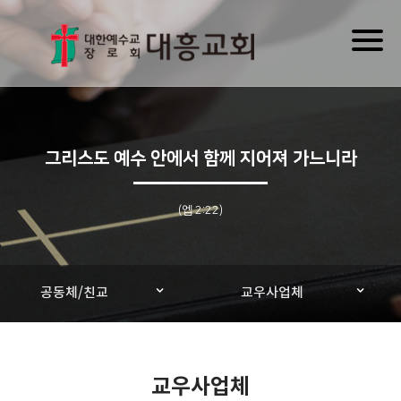
Toggl
naviga
그리스도 예수 안에서 함께 지어져 가느니라
(엡 2:22)
공동체/친교
교우사업체
교우사업체