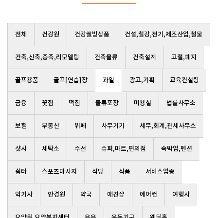
전체
건강원
건강웰빙상품
건설,철강,전기,제조산업,철물
건축,신축,증축,리모델링
건축물류
건축설계
고철,폐지
골프용품
골프[연습]장
과일
광고,기획
교육컨설팅
금융
꽃집
떡집
물류포장
미용실
법률사무소
보험
부동산
뷔페
사무기기
세무,회계,관세사무소
샷시
세탁소
수선
슈퍼,마트,편의점
숙박업,펜션
쉼터
스포츠마사지
식당
식품
서비스업종
악기사
안경원
약국
애견샵
에어컨
여행사
요양원,요양복지센터
우유
운동기구
웨딩홀