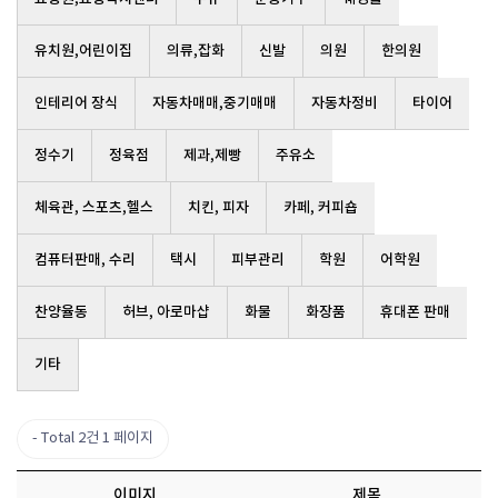
유치원,어린이집
의류,잡화
신발
의원
한의원
인테리어 장식
자동차매매,중기매매
자동차정비
타이어
정수기
정육점
제과,제빵
주유소
체육관, 스포츠,헬스
치킨, 피자
카페, 커피숍
컴퓨터판매, 수리
택시
피부관리
학원
어학원
찬양율동
허브, 아로마샵
화물
화장품
휴대폰 판매
기타
Total 2건
1 페이지
이미지
제목