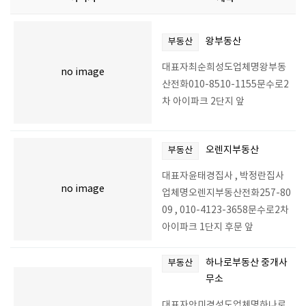
왕부동산
부동산
대표자최순희성도업체명왕부동
no image
산전화010-8510-1155문수로2
차 아이파크 2단지 앞
오렌지부동산
부동산
대표자윤태경집사 , 박정란집사
no image
업체명오렌지부동산전화257-80
09 , 010-4123-3658문수로2차
아이파크 1단지 후문 앞
하나로부동산 중개사
부동산
무소
대표자안미경성도업체명하나로