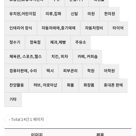
유치원,어린이집
의류,잡화
신발
의원
한의원
인테리어 장식
자동차매매,중기매매
자동차정비
타이어
정수기
정육점
제과,제빵
주유소
체육관, 스포츠,헬스
치킨, 피자
카페, 커피숍
컴퓨터판매, 수리
택시
피부관리
학원
어학원
찬양율동
허브, 아로마샵
화물
화장품
휴대폰 판매
기타
Total 14건
1 페이지
이미지
제목