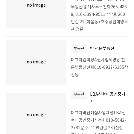
no image
부동산 중개사무소전화265-488
8, 010-5394-9511수암로 260
번길 21 (야음동) 호수공원대명루
첸 정문
땅 전문부동산
부동산
대표자김미정A권사업체명땅 전
no image
문부동산전화010-8917-5105삼
산동
LBA신현대공인중개
부동산
사
대표자박선례집사업체명LBA신
no image
현대공인중개사전화010-5042-
2782문수로409번길 23 (신정