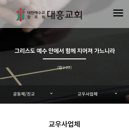
Toggl
naviga
그리스도 예수 안에서 함께 지어져 가느니라
(엡 2:22)
공동체/친교
교우사업체
교우사업체