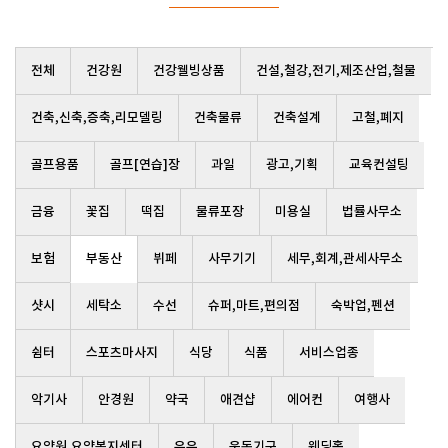
전체
건강원
건강웰빙상품
건설,철강,전기,제조산업,철물
건축,신축,증축,리모델링
건축물류
건축설계
고철,폐지
골프용품
골프[연습]장
과일
광고,기획
교육컨설팅
금융
꽃집
떡집
물류포장
미용실
법률사무소
보험
부동산
뷔페
사무기기
세무,회계,관세사무소
샷시
세탁소
수선
슈퍼,마트,편의점
숙박업,펜션
쉼터
스포츠마사지
식당
식품
서비스업종
악기사
안경원
약국
애견샵
에어컨
여행사
요양원,요양복지센터
우유
운동기구
웨딩홀