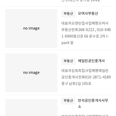
신 LH2단지 상가동 104호
오여사부동산
부동산
대표자오현민집사업체명오여사
no image
부동산전화268-0222 , 010-940
1-6900동산로 66 문수로 2차 I-
park 앞
에일린공인중개사
부동산
대표자김옥희집사업체명에일린
no image
공인중개사전화010-2871-4189
중구 남회1길 105호
만석공인중개사사무
부동산
소