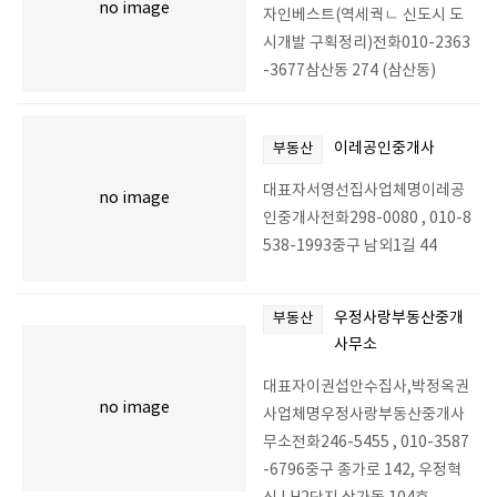
no image
자인베스트(역세궉ㄴ 신도시 도
시개발 구획정리)전화010-2363
-3677삼산동 274 (삼산동)
이레공인중개사
부동산
대표자서영선집사업체명이레공
no image
인중개사전화298-0080 , 010-8
538-1993중구 남외1길 44
우정사랑부동산중개
부동산
사무소
대표자이권섭안수집사,박정옥권
no image
사업체명우정사랑부동산중개사
무소전화246-5455 , 010-3587
-6796중구 종가로 142, 우정혁