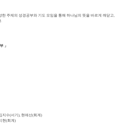
다양한 주제의 성경공부와 기도 모임을 통해 하나님의 뜻을 바르게 깨닫고,
.
부 」
 김지수(서기), 현애선(회계)
김지현(회계)