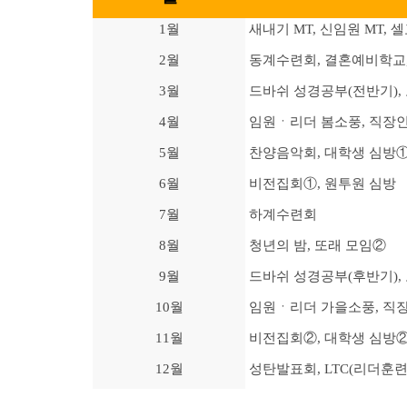
1월
새내기 MT, 신임원 MT, 
2월
동계수련회, 결혼예비학교,
3월
드바쉬 성경공부(전반기),
4월
임원ㆍ리더 봄소풍, 직장인
5월
찬양음악회, 대학생 심방①
6월
비전집회①, 원투원 심방
7월
하계수련회
8월
청년의 밤, 또래 모임②
9월
드바쉬 성경공부(후반기),
10월
임원ㆍ리더 가을소풍, 직장
11월
비전집회②, 대학생 심방②,
12월
성탄발표회, LTC(리더훈련)