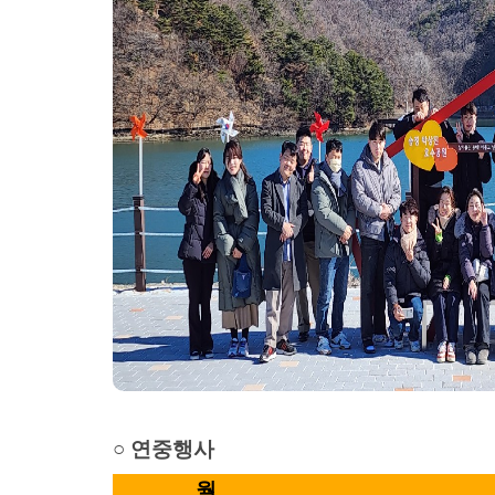
○ 연중행사
월