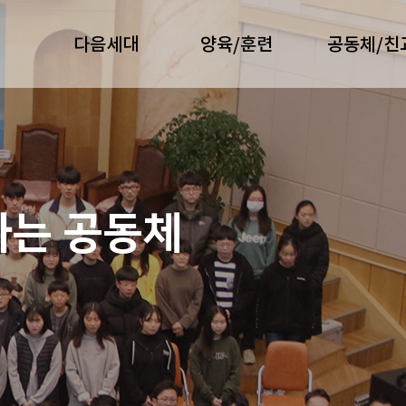
다음세대
양육/훈련
공동체/친
가는 공동체