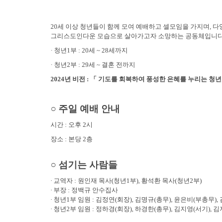
20세 이상 청년들이 함께 모여 예배하고 셀모임을 가지며, 
그리스도인다운 모습으로 살아가고자 소망하는 공동체입니다
· 청년1부 : 20세 ~ 28세까지
· 청년2부 : 29세 ~ 결혼 전까지
2024년 비전 : 「 기도를 회복하여 풍성한 은혜를 누리는 청년
○ 주일 예배 안내
시간 : 오후 2시
장소 : 본당 2층
○ 섬기는 사람들
∙ 교역자 : 원인재 목사(청년1부), 황석환 목사(청년2부)
∙ 부장 : 정백규 안수집사
∙ 청년1부 임원 : 김정연(회장), 김명규(총무), 윤은비(부총무),
∙ 청년2부 임원 : 정하경(회장), 하경한(총무), 김지영(서기), 