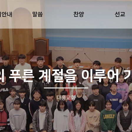
회안내
말씀
찬양
선교
 푸른 계절을 이루어 
대흥교회