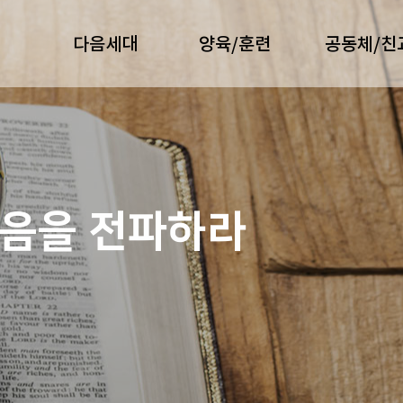
다음세대
양육/훈련
공동체/친
복음을 전파하라