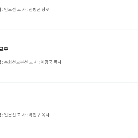
: 인도선 교 사 : 진병곤 장로
교부
: 총회선교부선 교 사 : 이광국 목사
: 일본선 교 사 : 박진구 목사