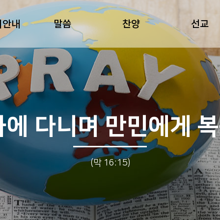
회안내
말씀
찬양
선교
하에 다니며 만민에게 
(막 16:15)