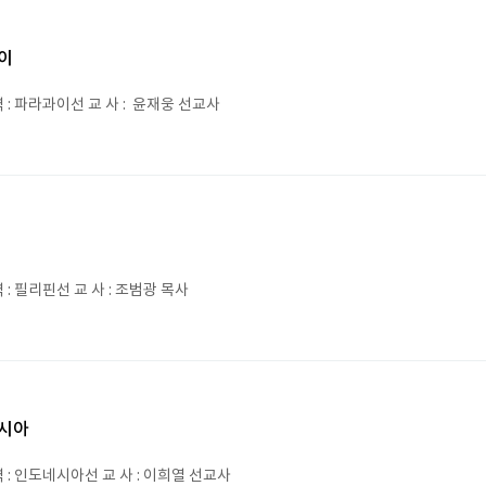
이
 : 파라과이선 교 사 : 윤재웅 선교사
: 필리핀선 교 사 : 조범광 목사
시아
 : 인도네시아선 교 사 : 이희열 선교사