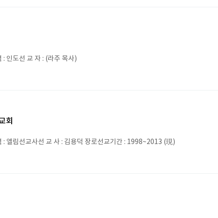
: 인도선 교 자 : (라주 목사)
교회
: 엘림선교사선 교 사 : 김용덕 장로선교기간 : 1998~2013 (現)