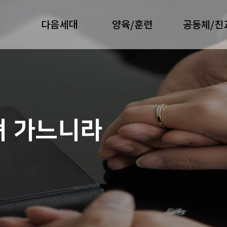
다음세대
양육/훈련
공동체/친
져 가느니라