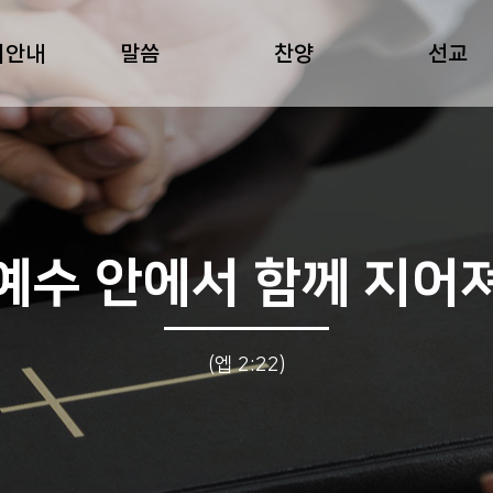
회안내
말씀
찬양
선교
예수 안에서 함께 지어
(엡 2:22)