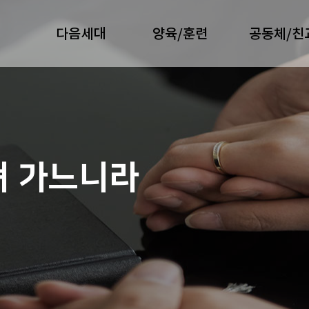
다음세대
양육/훈련
공동체/친
져 가느니라