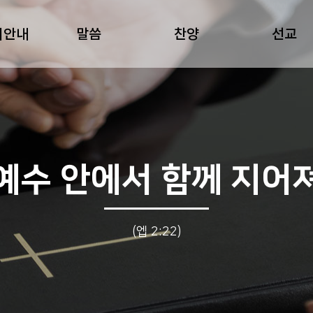
회안내
말씀
찬양
선교
예수 안에서 함께 지어
(엡 2:22)