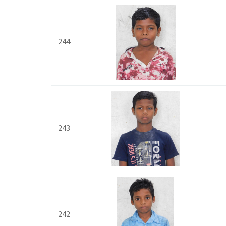
244
243
242