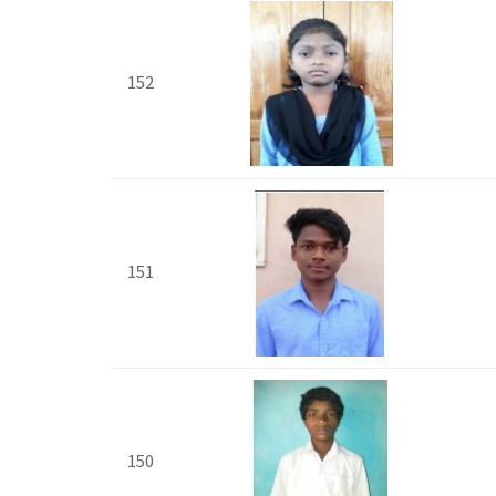
152
151
150