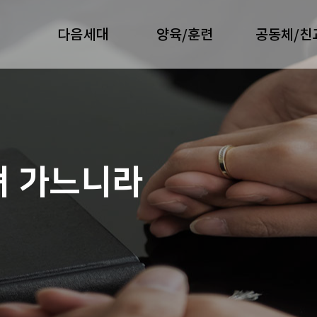
다음세대
양육/훈련
공동체/친
져 가느니라