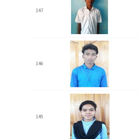
147
146
145