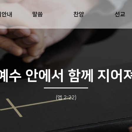
회안내
말씀
찬양
선교
예수 안에서 함께 지어
(엡 2:22)