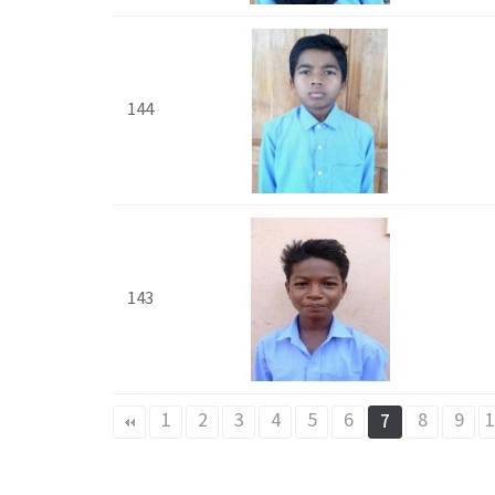
144
143
맨끝
1
2
3
4
5
6
8
9
1
7