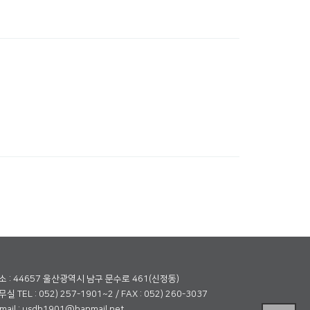
소 : 44657 울산광역시 남구 문수로 461(신정동)
실 TEL : 052) 257-1901~2 / FAX : 052) 260-3037
mail : usdh1901@hanmail.net