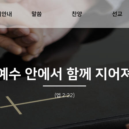
회안내
말씀
찬양
선교
예수 안에서 함께 지어
(엡 2:22)