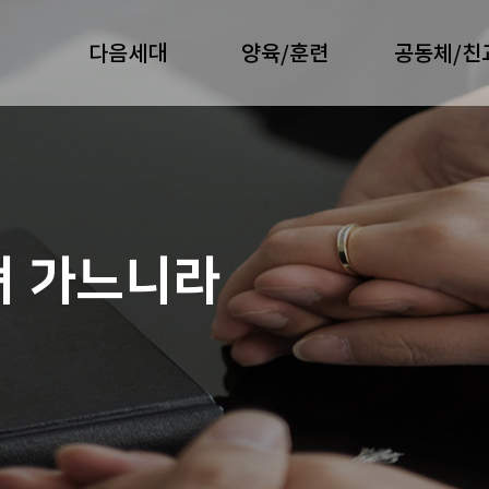
다음세대
양육/훈련
공동체/친
져 가느니라