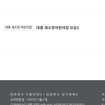
대흥 새소망 어린이집
대흥 새소망어린이집 모습1
원 로 목 사 : 이 흥 빈 목사 ㅣ 담 임 목 사 : 김 기 현 목사
주
교회창립일 : 1965년 2월 2일
사무
COPYRIGHT 대흥교회(usdh.org). All RIGHTS RESERVED.
E-