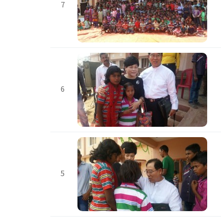
7
6
5