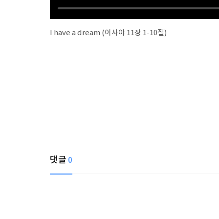
I have a dream (이사야 11장 1-10절)
댓글
0