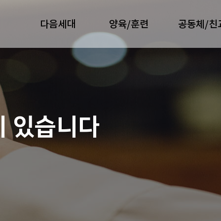
다음세대
양육/훈련
공동체/친
이 있습니다