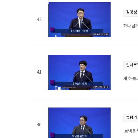
김영성
42
하나님께
김사무
41
새 하늘과
류형기
40
보냄을 받