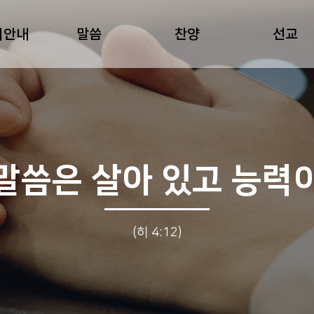
회안내
말씀
찬양
선교
말씀은 살아 있고 능력
(히 4:12)