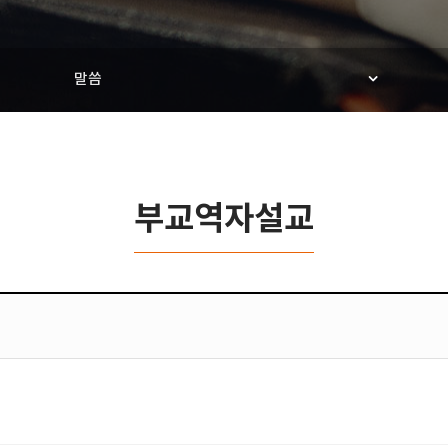
말씀
부교역자설교