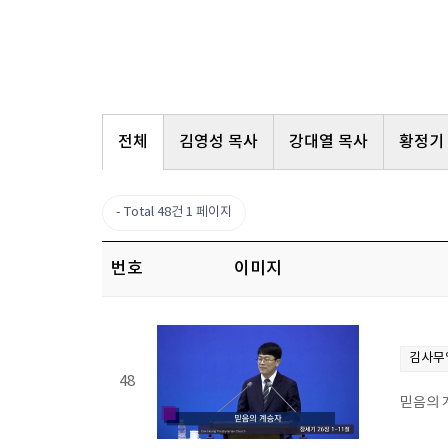
전체
김영성 목사
강대열 목사
황정기
Total 48건
1 페이지
번호
이미지
김사무
48
믿음의 계