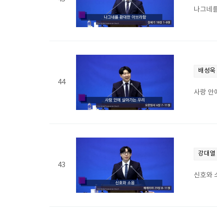
나그네를
배성욱
44
사랑 안에
강대열
43
신호와 소