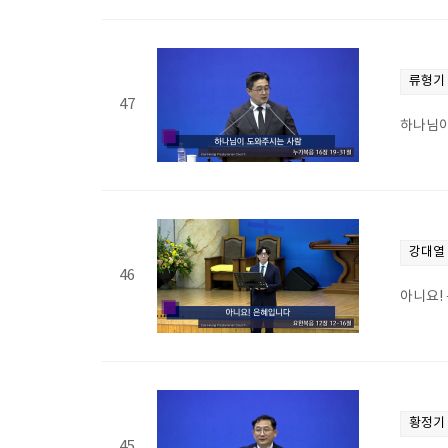
류형기
47
하나님이
강대열
46
아니요! 
황정기
45