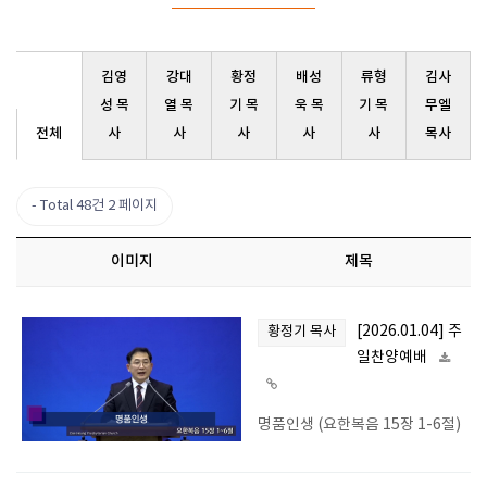
김영
강대
황정
배성
류형
김사
성 목
열 목
기 목
욱 목
기 목
무엘
전체
사
사
사
사
사
목사
Total 48건
2 페이지
이미지
제목
[2026.01.04] 주
황정기 목사
일찬양예배
명품인생 (요한복음 15장 1-6절)