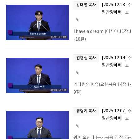
[2025.12.28] 주
강대열 목사
일찬양예배
I have a dream (이사야 11장 1
-10절)
[2025.12.14] 주
김영성 목사
일찬양예배
기다림의 이유(요한복음 14장 1-
9절)
[2025.12.07] 주
류형기 목사
일찬양예배
왕이 오신다.(누가복음 21장 25-