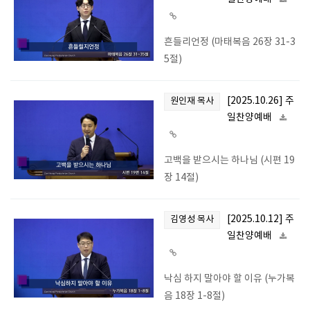
흔들리언정 (마태복음 26장 31-3
5절)
[2025.10.26] 주
원인재 목사
일찬양예배
고백을 받으시는 하나님 (시편 19
장 14절)
[2025.10.12] 주
김영성 목사
일찬양예배
낙심 하지 말아야 할 이유 (누가복
음 18장 1-8절)