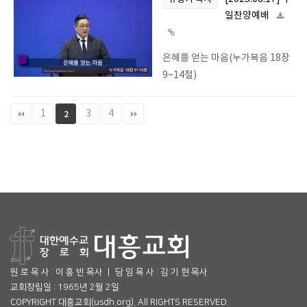
일찬양예배
은혜를 얻는 마음(누가복음 18장
9~14절)
1
3
4
2
원 로 목 사 : 이 흥 빈 목사 ㅣ 담 임 목 사 : 김 기 현 목사
교회창립일 : 1965년 2월 2일
COPYRIGHT 대흥교회(usdh.org). All RIGHTS RESERVED.