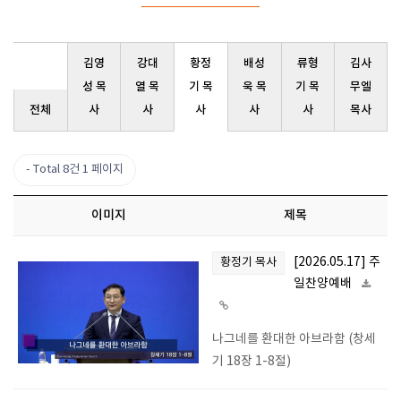
김영
강대
황정
배성
류형
김사
성 목
열 목
기 목
욱 목
기 목
무엘
전체
사
사
사
사
사
목사
Total 8건
1 페이지
이미지
제목
[2026.05.17] 주
황정기 목사
일찬양예배
나그네를 환대한 아브라함 (창세
기 18장 1-8절)