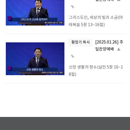
그리스도인, 세상의 빛과 소금(마
태복음 5장 13~16절)
[2025.01.26] 주
황정기 목사
일찬양예배
신앙 생활의 정수(살전 5장 16~1
8절)