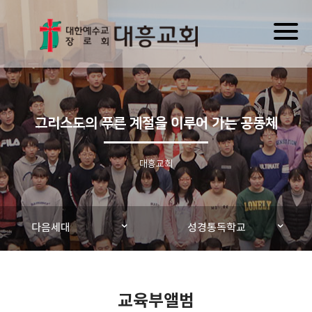
Toggl
naviga
그리스도의 푸른 계절을 이루어 가는 공동체
대흥교회
다음세대
성경통독학교
교육부앨범