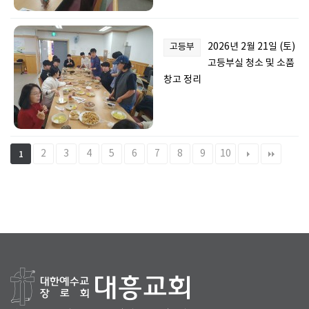
2026년 2월 21일 (토)
고등부
고등부실 청소 및 소품
창고 정리
2
3
4
5
6
7
8
9
10
1