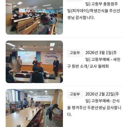
일) 고등부 총동원주
일(피자데이)/학생간식을 주신선
생님 감사합니다.
2026년 3월 1일(주
고등부
일) 고등부예배 - 새친
구 등반 소개/ 교사 월례회
2026년 2월 22일(주
고등부
일) 고등부예배- 간식
을 챙겨주신 두분선생님 감사합니
다.