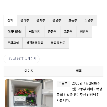
전체
유아부
유치부
유년부
초등부
소년부
어와나클럽
예닮처치
중등부
고등부
청년부
문화교실
성경통독학교
학교앞전도
Total 667건
1 페이지
이미지
제목
2026년 7월 26일(주
고등부
일) 고등부 예배 - 학생
들의 간식을 챙겨주신 선생님 감
사합니다.