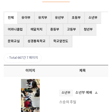
전체
유아부
유치부
유년부
초등부
소년부
어와나클럽
예닮처치
중등부
고등부
청년부
문화교실
성경통독학교
학교앞전도
Total 667건
7 페이지
이미지
제목
소년부 예배
소년부
스승의 주일