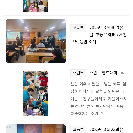
2025년 3월 30일(주
고등부
일) 고등부 예배 / 새친
구 및 등반 소개
소년부 챈트대회
소년부
말씀 외우고 달란트 받는 하루! 열
심히 하나님의 말씀을 외워온 아
이들도 친구들에게 귀 기울여주시
는 선생님들도 보기만해도 마음이
따뜻해지는 소년부!
2025년 3월 23일(주
고등부