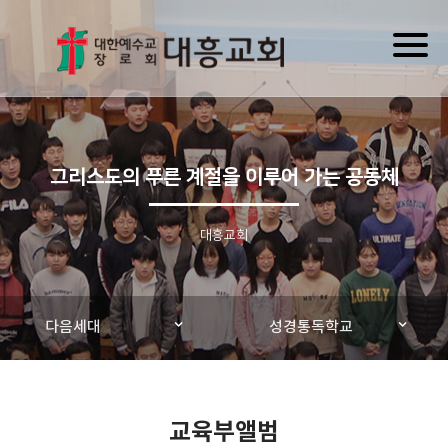
Toggl
naviga
그리스도의 푸른 계절을 이루어 가는 공동체
대흥교회
다음세대
성경통독학교
교육부앨범