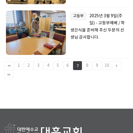
2025년 3월 9일(주
고등부
일) - 고등부예배 / 학
생간식을 준비해 주신 두분의 선
생님 감사합니다.
1
2
3
4
5
6
8
9
10
7