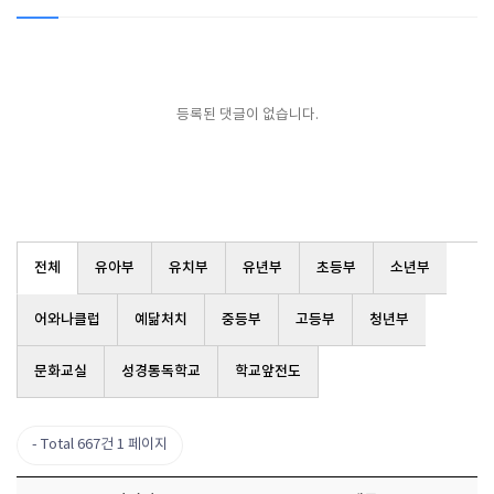
등록된 댓글이 없습니다.
전체
유아부
유치부
유년부
초등부
소년부
어와나클럽
예닮처치
중등부
고등부
청년부
문화교실
성경통독학교
학교앞전도
Total 667건
1 페이지