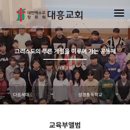
Toggl
naviga
그리스도의 푸른 계절을 이루어 가는 공동체
대흥교회
다음세대
성경통독학교
교육부앨범