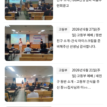
친구 소개 / BBA찬양팀과 여름수
련회광고
2026년 6월 27일(주
고등부
일) 고등부 예배 / 등반
친구 소개-간식 아이스크림을 준
비해주신 선생님 감사합니다.
2026년 6월 21일(주
고등부
일) 고등부 예배 / 새친
구 등반 소개 - 고등부 간식을 주
신 장○○집사님과 이○○…