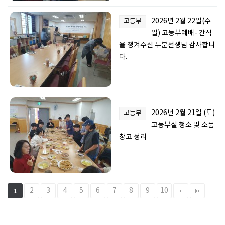
2026년 2월 22일(주
고등부
일) 고등부예배- 간식
을 챙겨주신 두분선생님 감사합니
다.
2026년 2월 21일 (토)
고등부
고등부실 청소 및 소품
창고 정리
2
3
4
5
6
7
8
9
10
1