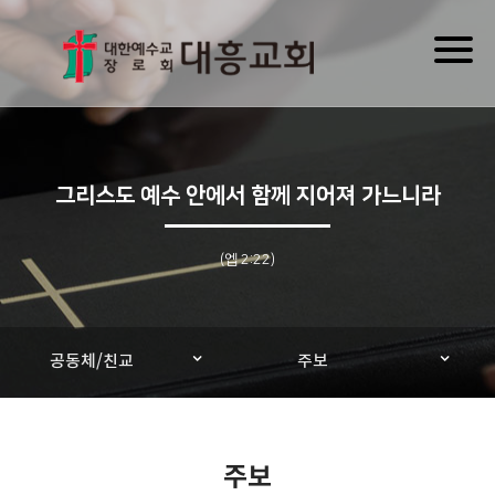
Toggl
naviga
그리스도 예수 안에서 함께 지어져 가느니라
(엡 2:22)
공동체/친교
주보
주보