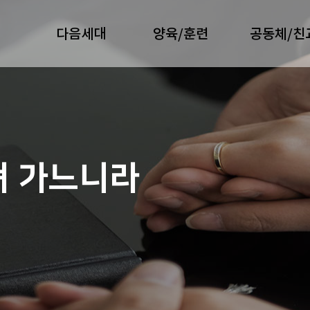
다음세대
양육/훈련
공동체/친
져 가느니라