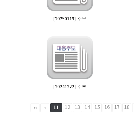
[20250119]-주보
[20241222]-주보
다음
맨끝
12
13
14
15
16
17
18
11