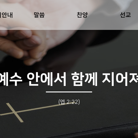
회안내
말씀
찬양
선교
예수 안에서 함께 지어
(엡 2:22)