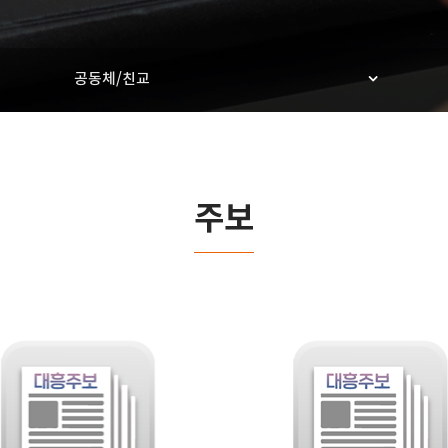
공동체/친교
주보