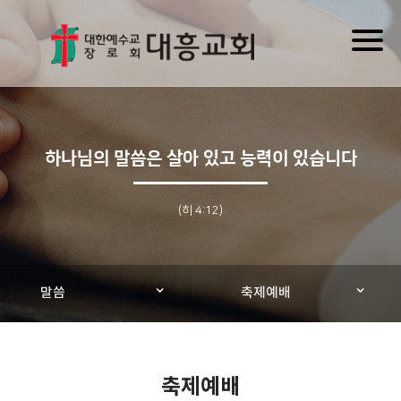
Toggl
naviga
하나님의 말씀은 살아 있고 능력이 있습니다
(히 4:12)
말씀
축제예배
축제예배