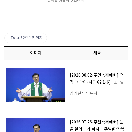
등록된 댓글이 없습니다.
Total 32건
1 페이지
이미지
제목
[2026.08.02-주일축제예배] 오
직 그 만이(시편 62:1-6)
김기현 담임목사
[2026.07.26-주일축제예배] 눈
을 열어 보게 하시는 주님(마가복