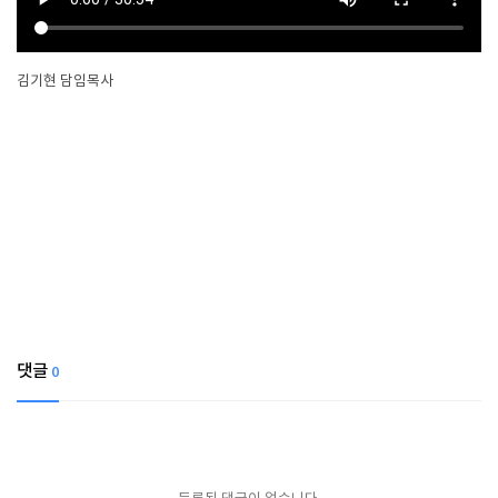
김기현 담임목사
댓글
0