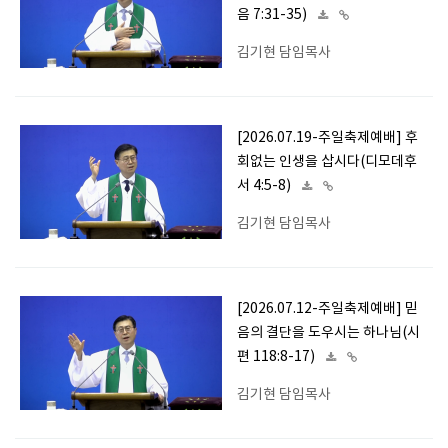
음 7:31-35)
김기현 담임목사
[2026.07.19-주일축제예배] 후
회없는 인생을 삽시다(디모데후
서 4:5-8)
김기현 담임목사
[2026.07.12-주일축제예배] 믿
음의 결단을 도우시는 하나님(시
편 118:8-17)
김기현 담임목사