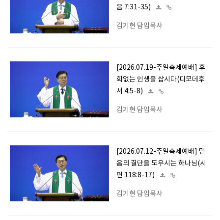
음 7:31-35)
김기현 담임목사
[2026.07.19-주일축제예배] 후
회없는 인생을 삽시다(디모데후
서 4:5-8)
김기현 담임목사
[2026.07.12-주일축제예배] 믿
음의 결단을 도우시는 하나님(시
편 118:8-17)
김기현 담임목사