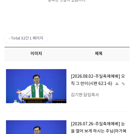
등록된 댓글이 없습니다.
Total 32건
1 페이지
이미지
제목
[2026.08.02-주일축제예배] 오
직 그 만이(시편 62:1-6)
김기현 담임목사
[2026.07.26-주일축제예배] 눈
을 열어 보게 하시는 주님(마가복