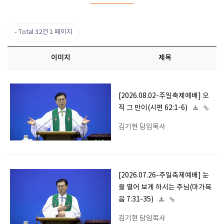
Total 32건
1 페이지
이미지
제목
[2026.08.02-주일축제예배] 오
직 그 만이(시편 62:1-6)
김기현 담임목사
[2026.07.26-주일축제예배] 눈
을 열어 보게 하시는 주님(마가복
음 7:31-35)
김기현 담임목사