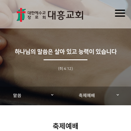
Toggl
naviga
하나님의 말씀은 살아 있고 능력이 있습니다
(히 4:12)
말씀
축제예배
축제예배