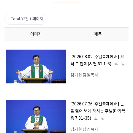
Total 32건
1 페이지
이미지
제목
[2026.08.02-주일축제예배] 오
직 그 만이(시편 62:1-6)
김기현 담임목사
[2026.07.26-주일축제예배] 눈
을 열어 보게 하시는 주님(마가복
음 7:31-35)
김기현 담임목사