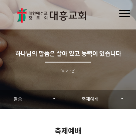
Toggl
naviga
하나님의 말씀은 살아 있고 능력이 있습니다
(히 4:12)
말씀
축제예배
축제예배