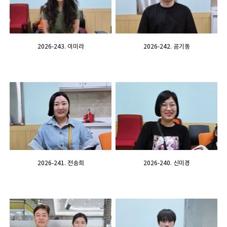
2026-243. 이미라
2026-242. 공기동
2026-241. 전송희
2026-240. 신미경