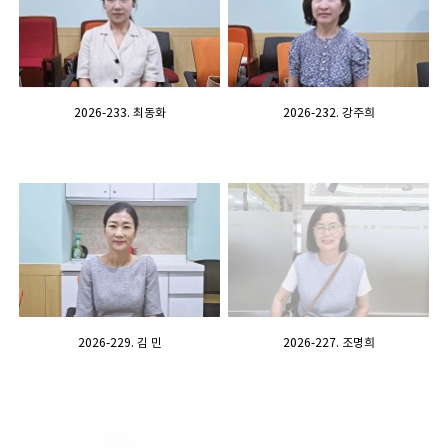
2026-233. 최동화
2026-232. 강주희
2026-229. 김 민
2026-227. 조명희