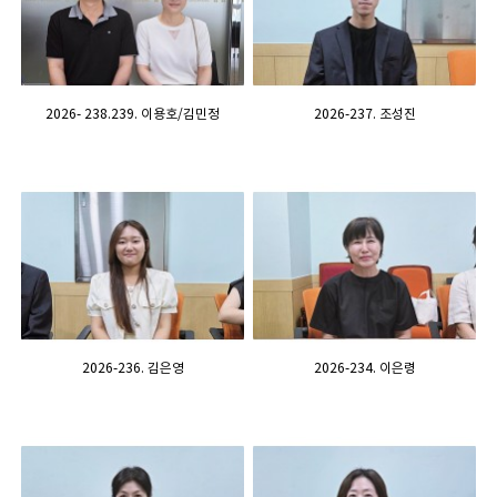
2026- 238.239. 이용호/김민정
2026-237. 조성진
2026-236. 김은영
2026-234. 이은령