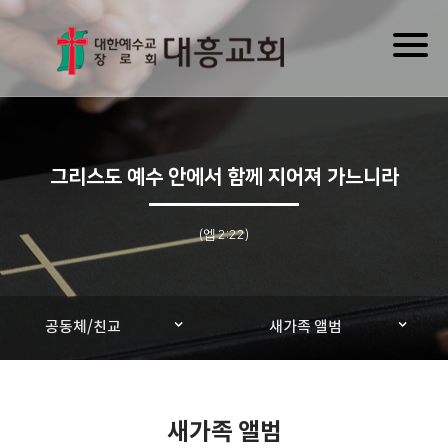
Toggl
naviga
그리스도 예수 안에서 함께 지어져 가느니라
(엡 2:22)
공동체/친교
새가족 앨범
새가족 앨범