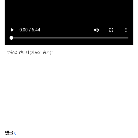
"부활절 칸타타(기도의 송가)"
댓글
0