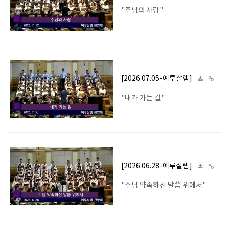
"주님의 사랑"
[2026.07.05-예루살렘]
"내가 가는 길"
[2026.06.28-예루살렘]
"주님 약속하신 말씀 위에서"