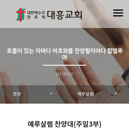
Toggl
naviga
호흡이 있는 자마다 여호와를 찬양할지어다 할렐루
야
(시 150:6)
찬양
예루살렘
예루살렘 찬양대(주일3부)