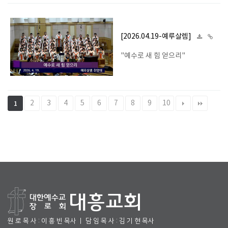
[2026.04.19-예루살렘]
"예수로 새 힘 얻으리"
2
3
4
5
6
7
8
9
10
1
원 로 목 사 : 이 흥 빈 목사 ㅣ 담 임 목 사 : 김 기 현 목사