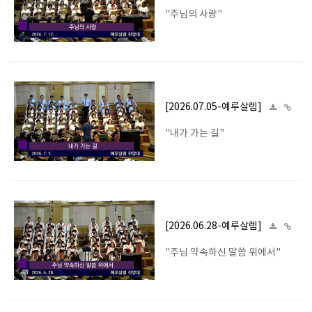
"주님의 사랑"
[2026.07.05-예루살렘]
"내가 가는 길"
[2026.06.28-예루살렘]
"주님 약속하신 말씀 위에서"