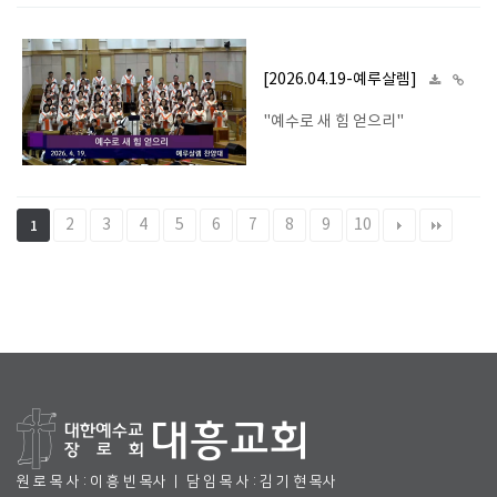
[2026.04.19-예루살렘]
"예수로 새 힘 얻으리"
2
3
4
5
6
7
8
9
10
1
원 로 목 사 : 이 흥 빈 목사 ㅣ 담 임 목 사 : 김 기 현 목사