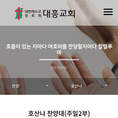
Toggl
naviga
호흡이 있는 자마다 여호와를 찬양할지어다 할렐루
야
(시 150:6)
찬양
호산나
호산나 찬양대(주일2부)