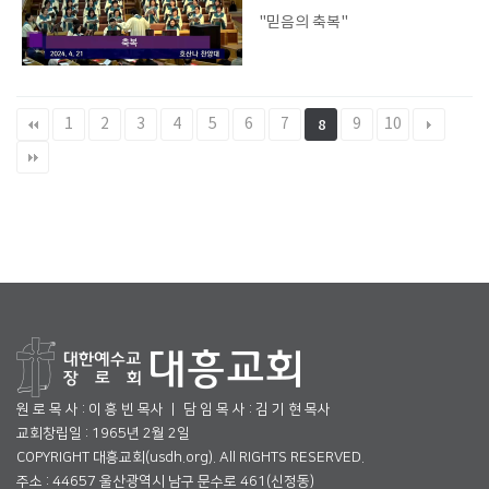
"믿음의 축복"
1
2
3
4
5
6
7
9
10
8
원 로 목 사 : 이 흥 빈 목사 ㅣ 담 임 목 사 : 김 기 현 목사
교회창립일 : 1965년 2월 2일
COPYRIGHT 대흥교회(usdh.org). All RIGHTS RESERVED.
주소 : 44657 울산광역시 남구 문수로 461(신정동)