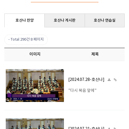
호산나 찬양
호산나 게시판
호산나 연습실
Total 290건
8 페이지
이미지
제목
[2024.07.28-호산나]
"다시 복음 앞에"