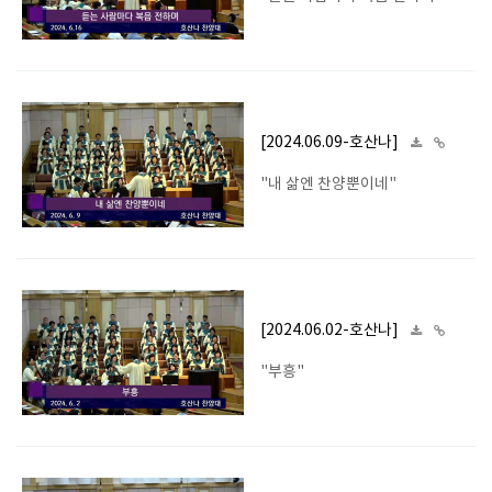
[2024.06.09-호산나]
"내 삶엔 찬양뿐이네"
[2024.06.02-호산나]
"부흥"