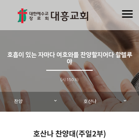
Toggl
naviga
호흡이 있는 자마다 여호와를 찬양할지어다 할렐루
야
(시 150:6)
찬양
호산나
호산나 찬양대(주일2부)