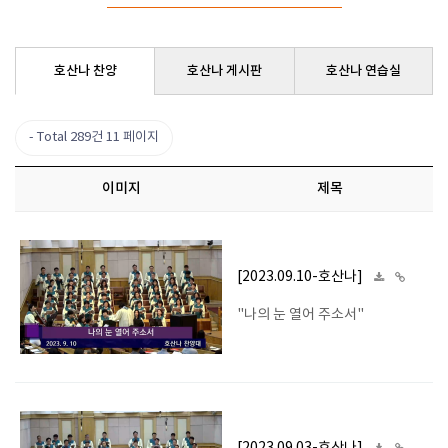
호산나 찬양
호산나 게시판
호산나 연습실
Total 289건
11 페이지
이미지
제목
[2023.09.10-호산나]
"나의 눈 열어 주소서"