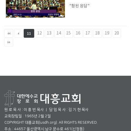
"참된 응답"
12
13
14
15
16
17
18
19
20
11
원 로 목 사 : 이 흥 빈 목사 ㅣ 담 임 목 사 : 김 기 현 목사
교회창립일 : 1965년 2월 2일
COPYRIGHT 대흥교회(usdh.org). All RIGHTS RESERVED.
주소 : 44657 울산광역시 남구 문수로 461(신정동)