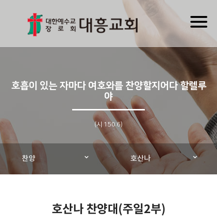
Toggl
naviga
호흡이 있는 자마다 여호와를 찬양할지어다 할렐루
야
(시 150:6)
찬양
호산나
호산나 찬양대(주일2부)