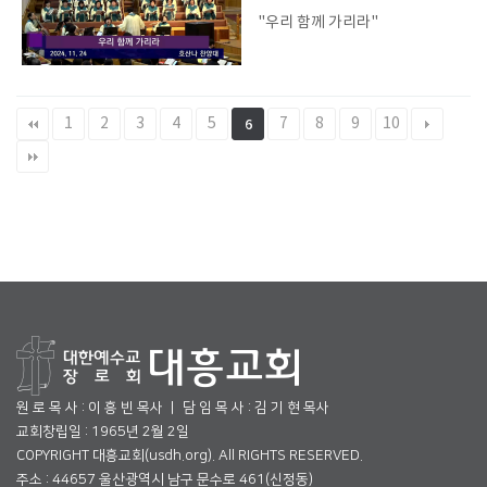
"우리 함께 가리라"
1
2
3
4
5
7
8
9
10
6
원 로 목 사 : 이 흥 빈 목사 ㅣ 담 임 목 사 : 김 기 현 목사
교회창립일 : 1965년 2월 2일
COPYRIGHT 대흥교회(usdh.org). All RIGHTS RESERVED.
주소 : 44657 울산광역시 남구 문수로 461(신정동)