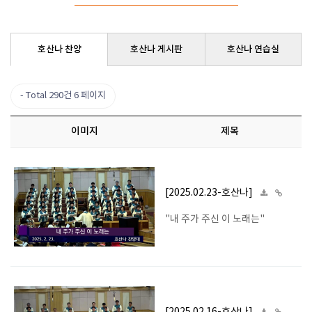
호산나 찬양
호산나 게시판
호산나 연습실
Total 290건
6 페이지
이미지
제목
[2025.02.23-호산나]
"내 주가 주신 이 노래는"