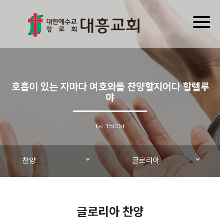
Toggl
naviga
호흡이 있는 자마다 여호와를 찬양할지어다 할렐루
야
(시 150:6)
찬양
글로리아
글로리아 찬양