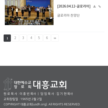
[2026.04.12-글로리아]
글로리아 찬양단
2
3
4
5
6
1
원 로 목 사 : 이 흥 빈 목사 ㅣ 담 임 목 사 : 김 기 현 목사
교회창립일 : 1965년 2월 2일
COPYRIGHT 대흥교회(usdh.org). All RIGHTS RESERVED.