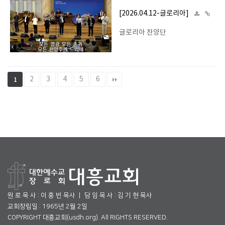
[2026.04.12-글로리아]
글로리아 찬양단
2
3
4
5
6
1
원 로 목 사 : 이 흥 빈 목사 ㅣ 담 임 목 사 : 김 기 현 목사
교회창립일 : 1965년 2월 2일
COPYRIGHT 대흥교회(usdh.org). All RIGHTS RESERVED.