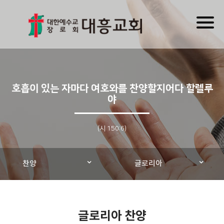
Toggl
naviga
호흡이 있는 자마다 여호와를 찬양할지어다 할렐루
야
(시 150:6)
찬양
글로리아
글로리아 찬양