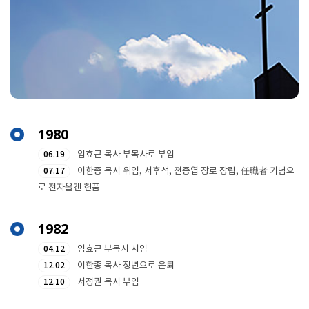
1980
06.19
임효근 목사 부목사로 부임
07.17
이한종 목사 위임, 서후석, 전종엽 장로 장립, 任職者 기념으
로 전자올겐 헌품
1982
04.12
임효근 부목사 사임
12.02
이한종 목사 정년으로 은퇴
12.10
서정권 목사 부임