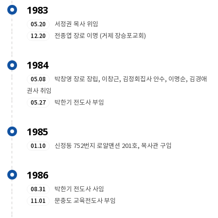
1983
05.20
서정권 목사 위임
12.20
전종엽 장로 이명 (거제 장승포교회)
1984
05.08
박창영 장로 장립, 이창근, 김정회집사 안수, 이명순, 김경애
권사 취임
05.27
박한기 전도사 부임
1985
01.10
신정동 752번지 로얄맨션 201호, 목사관 구입
1986
08.31
박한기 전도사 사임
11.01
문충도 교육전도사 부임