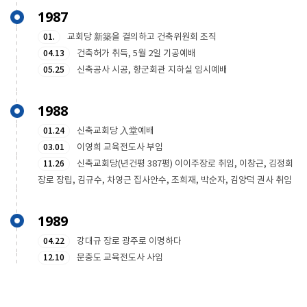
1987
01.
교회당 新築을 결의하고 건축위원회 조직
04.13
건축허가 취득, 5월 2일 기공예배
05.25
신축공사 시공, 향군회관 지하실 임시예배
1988
01.24
신축교회당 入堂예배
03.01
이영희 교육전도사 부임
11.26
신축교회당(년건평 387평) 이이주장로 취임, 이창근, 김정회
장로 장립, 김규수, 차영근 집사안수, 조희재, 박순자, 김양덕 권사 취임
1989
04.22
강대규 장로 광주로 이명하다
12.10
문충도 교육전도사 사임