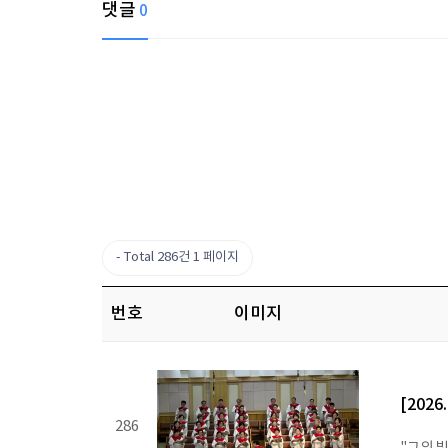
댓글
0
Total 286건
1 페이지
번호
이미지
[202
286