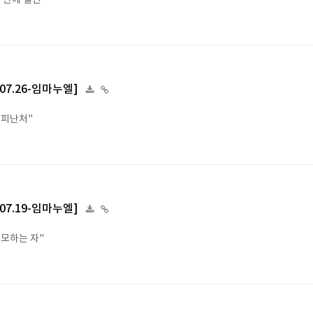
 안에 살면"
6.07.26-임마누엘]
 피난처"
6.07.19-임마누엘]
앙모하는 자"