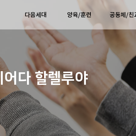
다음세대
양육/훈련
공동체/친
지어다 할렐루야