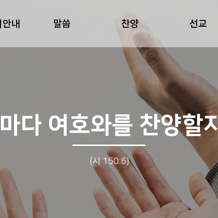
회안내
말씀
찬양
선교
자마다 여호와를 찬양할
(시 150:6)