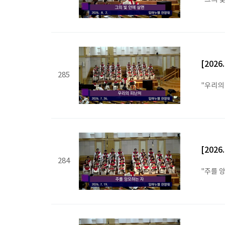
"그의 빛
[202
285
"우리의
[202
284
"주를 