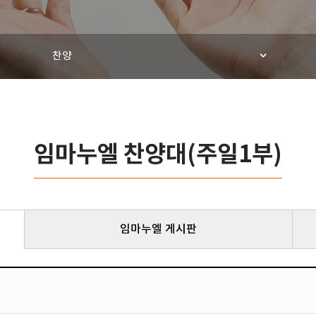
찬양
임마누엘 찬양대(주일1부)
임마누엘 게시판