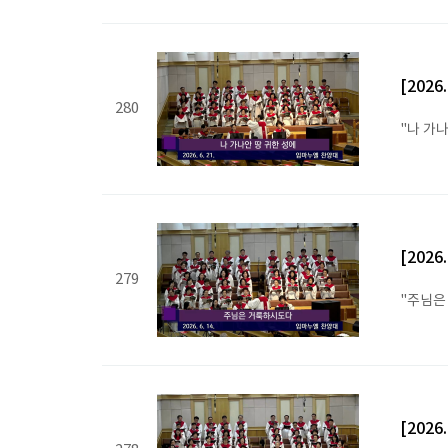
[202
280
"나 가나
[202
279
"주님은
[202