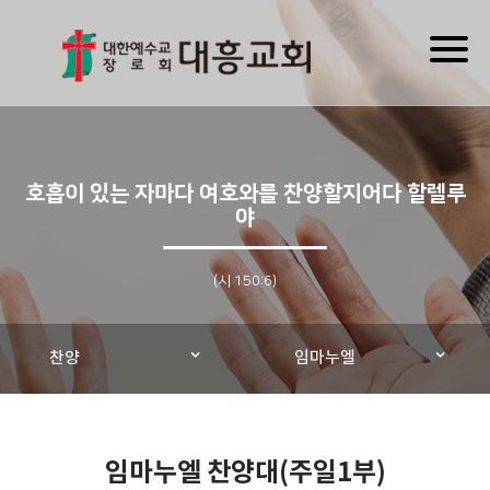
Toggl
naviga
호흡이 있는 자마다 여호와를 찬양할지어다 할렐루
야
(시 150:6)
찬양
임마누엘
임마누엘 찬양대(주일1부)