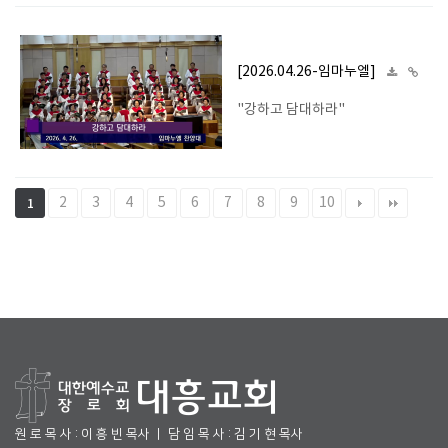
[2026.04.26-임마누엘]
"강하고 담대하라"
2
3
4
5
6
7
8
9
10
1
원 로 목 사 : 이 흥 빈 목사 ㅣ 담 임 목 사 : 김 기 현 목사