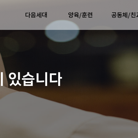
다음세대
양육/훈련
공동체/친
이 있습니다