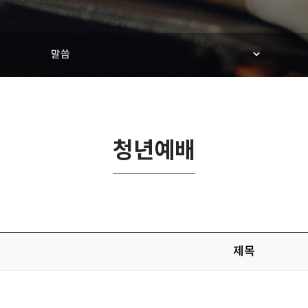
말씀
청년예배
제목