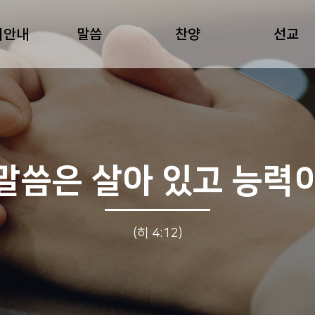
회안내
말씀
찬양
선교
말씀은 살아 있고 능력
(히 4:12)