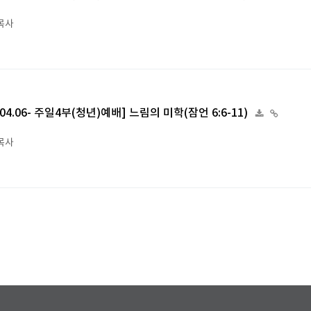
목사
5.04.06- 주일4부(청년)예배] 느림의 미학(잠언 6:6-11)
목사