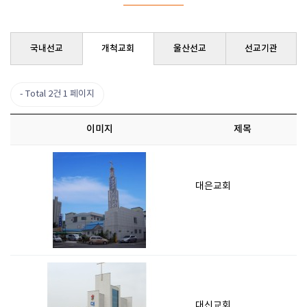
국내선교
개척교회
울산선교
선교기관
Total 2건
1 페이지
이미지
제목
대은교회
대신교회