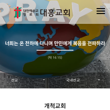
Toggl
naviga
너희는 온 천하에 다니며 만민에게 복음을 전파하라
(막 16:15)
선교
국내선교
개척교회