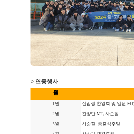
○ 연중행사
월
1월
신입생 환영회 및 임원 MT
2월
찬양단 MT, 사순절
3월
사순절, 총출석주일