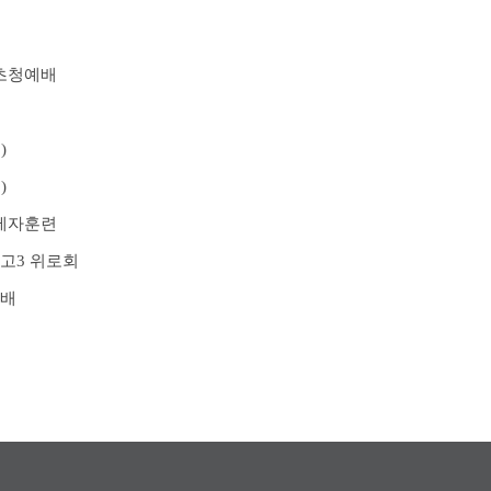
 초청예배
)
)
 제자훈련
 고3 위로회
예배