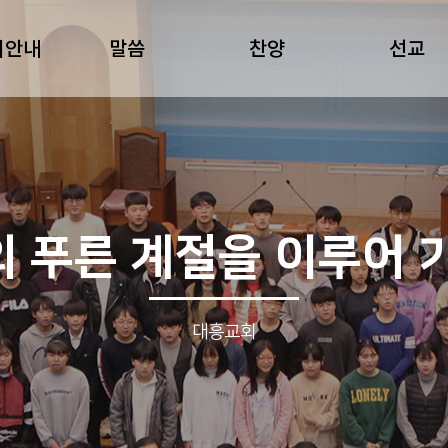
회안내
말씀
찬양
선교
 푸른 계절을 이루어 
대흥교회