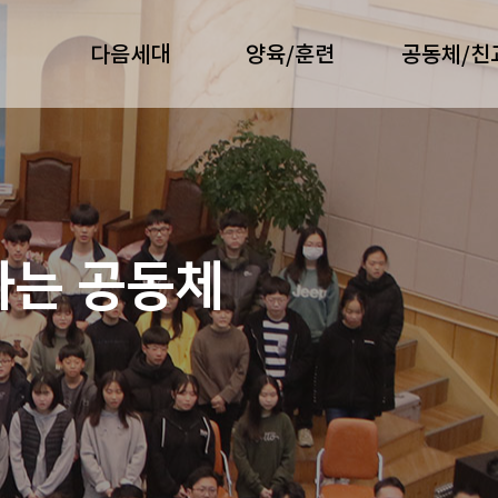
다음세대
양육/훈련
공동체/친
가는 공동체