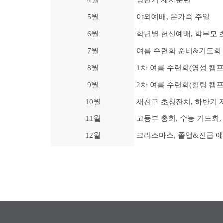
4월
상반기 제자훈련
5월
야외예배, 온가족 주일
6월
학년별 헌신예배, 학부모
7월
여름 수련회 준비&기도회
8월
1차 여름 수련회(영성 캠프
9월
2차 여름 수련회(힐링 캠프
10월
새친구 초청잔치, 하반기
11월
고등부 총회, 수능 기도회,
12월
크리스마스, 졸업&진급 