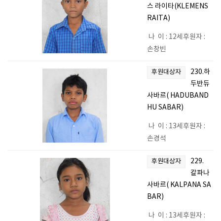
스 라이타(KLEMENS
RAITA)
나 이 : 12세후원자 :
손창빈
230.하
후원대상자
두반듀
사바르( HADUBAND
HU SABAR)
나 이 : 13세후원자 :
손경석
229.
후원대상자
칼파나
사바르( KALPANA SA
BAR)
나 이 : 13세후원자 :