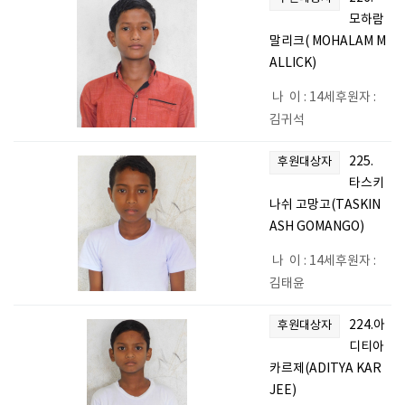
모하람
말리크( MOHALAM M
ALLICK)
나 이 : 14세후원자 :
김귀석
225.
후원대상자
타스키
나쉬 고망고(TASKIN
ASH GOMANGO)
나 이 : 14세후원자 :
김태윤
224.아
후원대상자
디티아
카르제(ADITYA KAR
JEE)