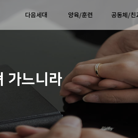
다음세대
양육/훈련
공동체/친
져 가느니라