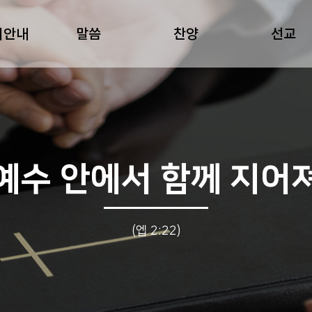
회안내
말씀
찬양
선교
예수 안에서 함께 지어
(엡 2:22)