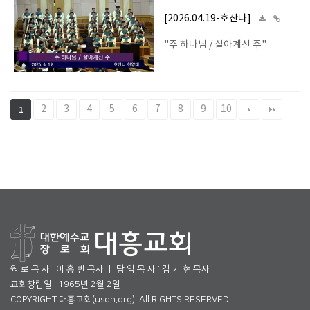
[2026.04.19-호산나]
"주 하나님 / 살아계신 주"
2
3
4
5
6
7
8
9
10
1
원 로 목 사 : 이 흥 빈 목사 ㅣ 담 임 목 사 : 김 기 현 목사
교회창립일 : 1965년 2월 2일
COPYRIGHT 대흥교회(usdh.org). All RIGHTS RESERVED.