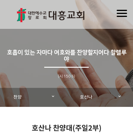
Toggl
naviga
호흡이 있는 자마다 여호와를 찬양할지어다 할렐루
야
(시 150:6)
찬양
호산나
호산나 찬양대(주일2부)