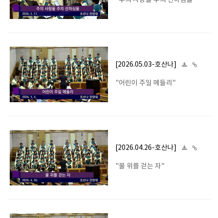
"주의 사랑을 주의 선하심을"
[2026.05.03-호산나]
"어린이 주일 메들리"
[2026.04.26-호산나]
"물 위를 걷는 자"