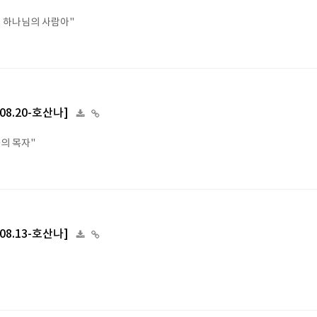
너 하나님의 사람아"
.08.20-호산나]
나의 목자"
.08.13-호산나]