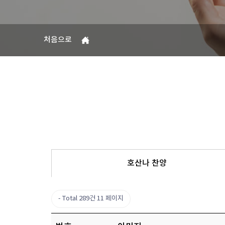
처음으로
호산나 찬양
Total 289건
11 페이지