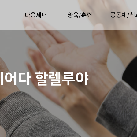
다음세대
양육/훈련
공동체/친
지어다 할렐루야