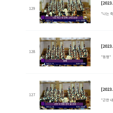
[2023
129
"나는 
[2023
128
"동행"
[2023
127
"곤한 내