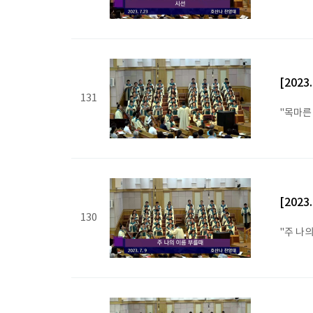
[2023
131
"목마른
[2023
130
"주 나의