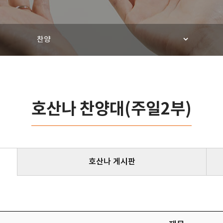
찬양
호산나 찬양대(주일2부)
호산나 게시판