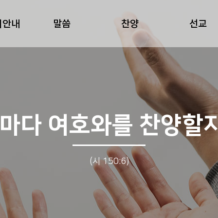
회안내
말씀
찬양
선교
자마다 여호와를 찬양할
(시 150:6)