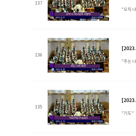
137
"오직 
[2023
136
"주는 
[2023
135
"기도"