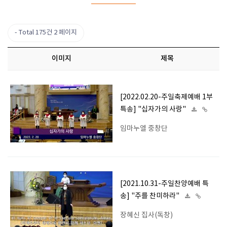
Total 175건
2 페이지
이미지
제목
[2022.02.20-주일축제예배 1부
특송] "십자가의 사랑"
임마누엘 중창단
[2021.10.31-주일찬양예배 특
송] "주를 찬미하라"
장혜신 집사(독창)