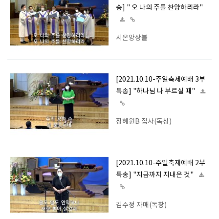
송] " 오 나의 주를 찬양하리라"
시온앙상블
[2021.10.10-주일축제예배 3부
특송] "하나님 나 부르실 때"
장혜원B 집사(독창)
[2021.10.10-주일축제예배 2부
특송] "지금까지 지내온 것"
김수정 자매(독창)