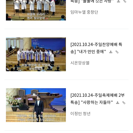
특송] "들풀에 깃든 사랑"
임마누엘 중창단
[2021.10.24-주일찬양예배 특
송] "내가 만민 중에"
시온앙상블
[2021.10.24-주일축제예배 2부
특송] "사랑하는 자들아"
이정민 청년