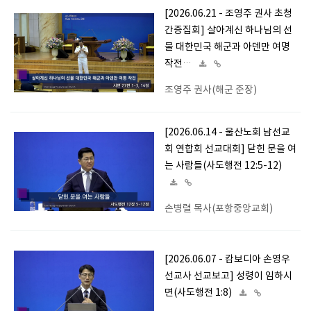
[2026.06.21 - 조영주 권사 초청
간증집회] 살아계신 하나님의 선
물 대한민국 해군과 아덴만 여명
작전…
조영주 권사(해군 준장)
[2026.06.14 - 울산노회 남선교
회 연합회 선교대회] 닫힌 문을 여
는 사람들(사도행전 12:5-12)
손병렬 목사(포항중앙교회)
[2026.06.07 - 캄보디아 손영우
선교사 선교보고] 성령이 임하시
면(사도행전 1:8)