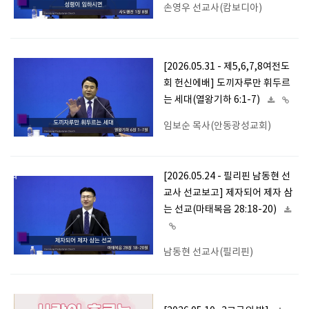
손영우 선교사(캄보디아)
[2026.05.31 - 제5,6,7,8여전도
회 헌신에배] 도끼자루만 휘두르
는 세대(열왕기하 6:1-7)
임보순 목사(안동광성교회)
[2026.05.24 - 필리핀 남동현 선
교사 선교보고] 제자되어 제자 삼
는 선교(마태복음 28:18-20)
남동현 선교사(필리핀)