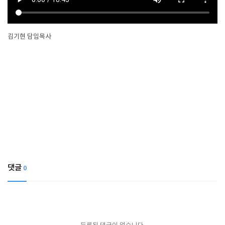
김기현 담임목사
댓글
0