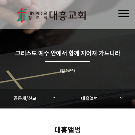
Toggl
naviga
그리스도 예수 안에서 함께 지어져 가느니라
(엡 2:22)
공동체/친교
대흥앨범
대흥앨범